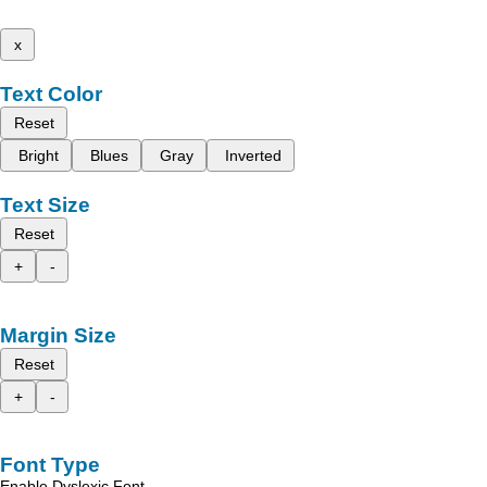
x
Text Color
Reset
Bright
Blues
Gray
Inverted
Text Size
Reset
+
-
Margin Size
Reset
+
-
Font Type
Enable Dyslexic Font