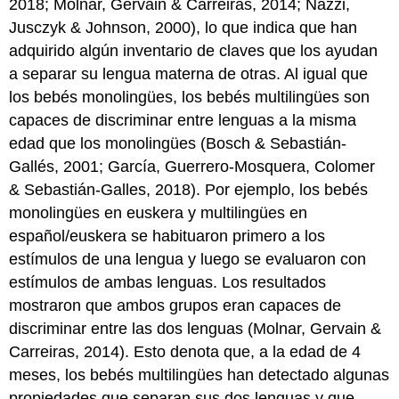
2018; Molnar, Gervain & Carreiras, 2014; Nazzi,
Jusczyk & Johnson, 2000), lo que indica que han
adquirido algún inventario de claves que los ayudan
a separar su lengua materna de otras. Al igual que
los bebés monolingües, los bebés multilingües son
capaces de discriminar entre lenguas a la misma
edad que los monolingües (Bosch & Sebastián-
Gallés, 2001; García, Guerrero-Mosquera, Colomer
& Sebastián-Galles, 2018). Por ejemplo, los bebés
monolingües en euskera y multilingües en
español/euskera se habituaron primero a los
estímulos de una lengua y luego se evaluaron con
estímulos de ambas lenguas. Los resultados
mostraron que ambos grupos eran capaces de
discriminar entre las dos lenguas (Molnar, Gervain &
Carreiras, 2014). Esto denota que, a la edad de 4
meses, los bebés multilingües han detectado algunas
propiedades que separan sus dos lenguas y que