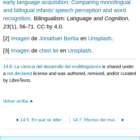
early language acquisition: Comparing monolingual
and bilingual infants' speech perception and word
recognition.
Bilingualism:
Language and Cognition,
23
(1), 56-71. CC by 4.0.
[2]
Imagen
de
Jonathan Borba
en
Unsplash
.
[3]
Imagen
de
chen lei
en
Unsplash
.
14.6: La ciencia del desarrollo del multilingüismo
is shared under
a
not declared
license and was authored, remixed, and/or curated
by LibreTexts.
Volver arriba
14.5: En qué se diferencia el multilingüismo
14.7: Efectos del multilingüismo en el desarrollo