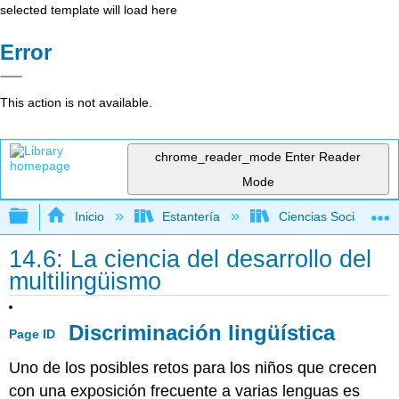
selected template will load here
Error
This action is not available.
chrome_reader_mode
Enter Reader
Mode
Expandir/contraer jerarquía global
Inicio
Estantería
Ciencias Sociales
14.6: La ciencia del desarrollo del
multilingüismo
Discriminación lingüística
Page ID
Uno de los posibles retos para los niños que crecen
con una exposición frecuente a varias lenguas es