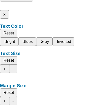
x
Text Color
Reset
Bright
Blues
Gray
Inverted
Text Size
Reset
+
-
Margin Size
Reset
+
-