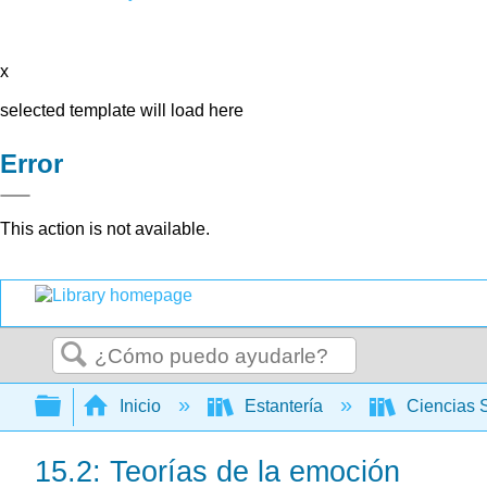
x
selected template will load here
Error
This action is not available.
Buscar
Expandir/contraer jerarquía global
Inicio
Estantería
Ciencias 
15.2: Teorías de la emoción