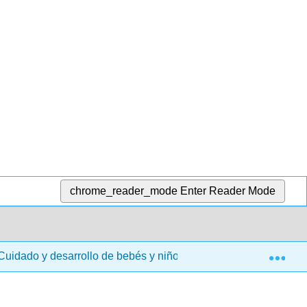
chrome_reader_mode
Enter Reader Mode
Exp
uidado y desarrollo de bebés y niños pequeños (Taintor y LaM