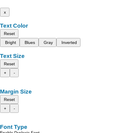
x
Text Color
Reset
Bright
Blues
Gray
Inverted
Text Size
Reset
+
-
Margin Size
Reset
+
-
Font Type
Enable Dyslexic Font