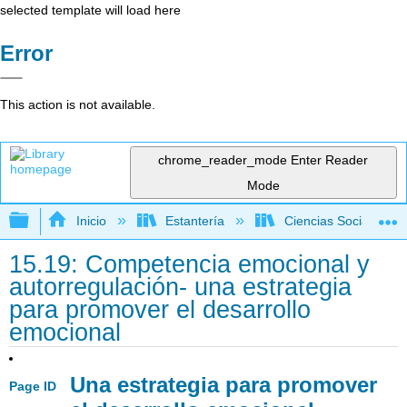
selected template will load here
Error
This action is not available.
chrome_reader_mode
Enter Reader
Mode
Expandir/contraer jerarquía global
Inicio
Estantería
Ciencias Sociales
15.19: Competencia emocional y
autorregulación- una estrategia
para promover el desarrollo
emocional
Una estrategia para promover
Page ID