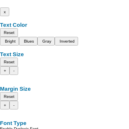
x
Text Color
Reset
Bright
Blues
Gray
Inverted
Text Size
Reset
+
-
Margin Size
Reset
+
-
Font Type
Enable Dyslexic Font