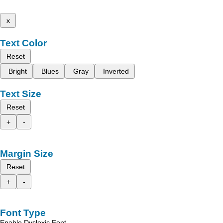
x
Text Color
Reset
Bright
Blues
Gray
Inverted
Text Size
Reset
+
-
Margin Size
Reset
+
-
Font Type
Enable Dyslexic Font