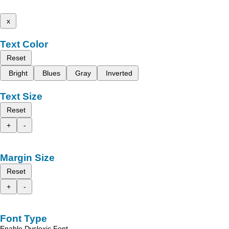
x
Text Color
Reset
Bright
Blues
Gray
Inverted
Text Size
Reset
+
-
Margin Size
Reset
+
-
Font Type
Enable Dyslexic Font