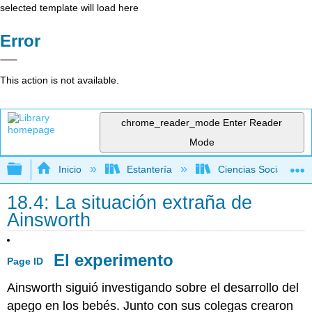
selected template will load here
Error
This action is not available.
chrome_reader_mode
Enter Reader
Mode
Expandir/contraer jerarquía global
Inicio
Estantería
Ciencias Sociales
18.4: La situación extraña de
Ainsworth
El experimento
Page ID
Ainsworth siguió investigando sobre el desarrollo del
apego en los bebés. Junto con sus colegas crearon