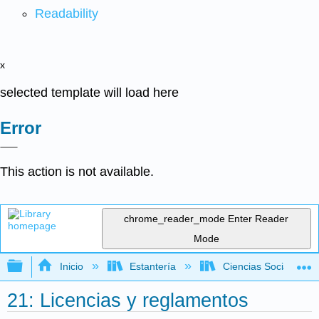
Readability
x
selected template will load here
Error
This action is not available.
chrome_reader_mode
Enter Reader
Mode
Expandir/contraer jerarquía global
Inicio
Estantería
Ciencias Sociales
21: Licencias y reglamentos