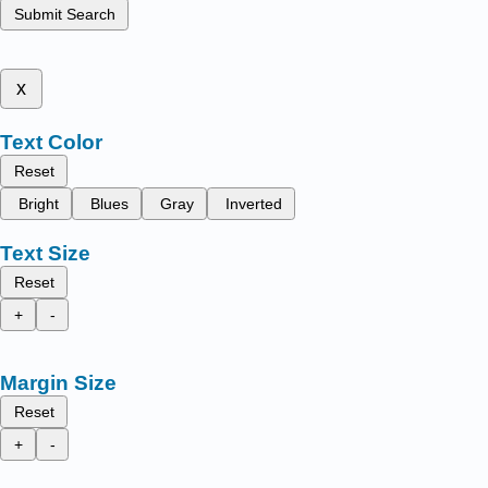
Submit Search
x
Text Color
Reset
Bright
Blues
Gray
Inverted
Text Size
Reset
+
-
Margin Size
Reset
+
-