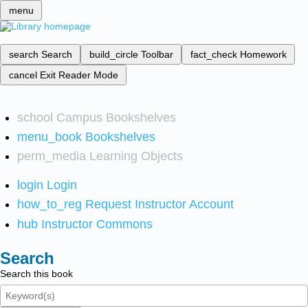
menu
search
Search
build_circle
Toolbar
fact_check
Homework
cancel
Exit Reader Mode
school
Campus Bookshelves
menu_book
Bookshelves
perm_media
Learning Objects
login
Login
how_to_reg
Request Instructor Account
hub
Instructor Commons
Search
Search this book