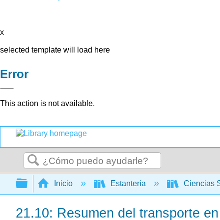
x
selected template will load here
Error
This action is not available.
Buscar
Expandir/contraer jerarquía global
Inicio
Estantería
Ciencias 
21.10: Resumen del transporte en 