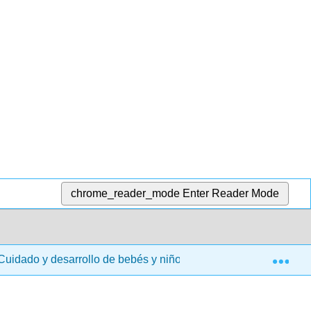
chrome_reader_mode
Enter Reader Mode
Exp
uidado y desarrollo de bebés y niños pequeños (Taintor y LaM