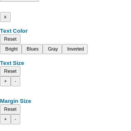
x
Text Color
Reset
Bright
Blues
Gray
Inverted
Text Size
Reset
+
-
Margin Size
Reset
+
-