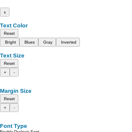
x
Text Color
Reset
Bright
Blues
Gray
Inverted
Text Size
Reset
+
-
Margin Size
Reset
+
-
Font Type
Enable Dyslexic Font