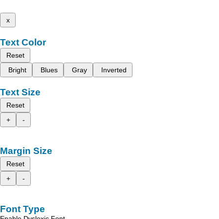
x
Text Color
Reset
Bright
Blues
Gray
Inverted
Text Size
Reset
+
-
Margin Size
Reset
+
-
Font Type
Enable Dyslexic Font