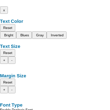
x
Text Color
Reset
Bright
Blues
Gray
Inverted
Text Size
Reset
+
-
Margin Size
Reset
+
-
Font Type
Enable Dyslexic Font