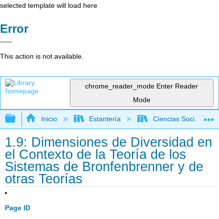
selected template will load here
Error
This action is not available.
chrome_reader_mode
Enter Reader
Mode
Expandir/contraer jerarquía global
Inicio
Estantería
Ciencias Sociales
1.9: Dimensiones de Diversidad en
el Contexto de la Teoría de los
Sistemas de Bronfenbrenner y de
otras Teorías
Page ID