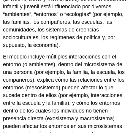
Contexto
infantil y juvenil está influenciado por diversos
del
“ambientes”, “entornos” o “ecologías” (por ejemplo,
Exosistema
las familias, los compañeros, las escuelas, las
Los
Niños
comunidades, los sistemas de creencias
y
socioculturales, los regímenes de política y, por
Las
supuesto, la economía).
Niñas
en
El modelo incluye múltiples interacciones con el
el
entorno (o ambientes), dentro del microsistema de
Contexto
del
una persona (por ejemplo, la familia, la escuela, los
Macrosistema
compañeros); explica cómo las relaciones entre los
Los
entornos (mesosistema) pueden afectar lo que
Niños
sucede dentro de ellos (por ejemplo, interacciones
y
Las
entre la escuela y la familia); y cómo los entornos
Niñas
dentro de los cuales los individuos no tienen
en
presencia directa (exosistema y macrosistema)
el
Contexto
pueden afectar los entornos en sus microsistemas
del