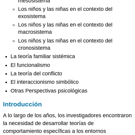
mesosistema
Las
Niñas
Los niños y las niñas en el contexto del
en
exosistema
el
Los niños y las niñas en el contexto del
Contexto
macrosistema
del
Microsistema
Los niños y las niñas en el contexto del
Escenario
cronosistema
9.1:
La teoría familiar sistémica
El
El funcionalismo
Microsistema
de
La teoría del conflicto
Laura
El interaccionismo simbólico
Los
Niños
Otras Perspectivas psicológicas
y
Las
Introducción
Niñas
en
A lo largo de los años, los investigadores encontraron
el
la necesidad de desarrollar teorías de
Contexto
comportamiento específicas a los entornos
del