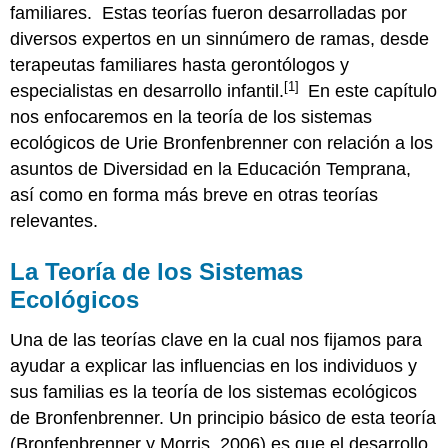
Mesosistema
familiares. Estas teorías fueron desarrolladas por
diversos expertos en un sinnúmero de ramas, desde
Escenario
9.2:
terapeutas familiares hasta gerontólogos y
Laura,
[1]
especialistas en desarrollo infantil.
En este capítulo
su
nos enfocaremos en la teoría de los sistemas
Ambiente
Escolar
ecológicos de Urie Bronfenbrenner con relación a los
y
asuntos de Diversidad en la Educación Temprana,
las
así como en forma más breve en otras teorías
Situaciones
de
relevantes.
Trabajo
de
La Teoría de los Sistemas
sus
Ecológicos
Padres
Los
Una de las teorías clave en la cual nos fijamos para
Niños
y
ayudar a explicar las influencias en los individuos y
Las
sus familias es la teoría de los sistemas ecológicos
Niñas
de Bronfenbrenner. Un principio básico de esta teoría
en
el
(Bronfenbrenner y Morris, 2006) es que el desarrollo