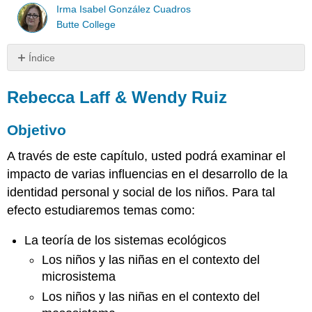
Irma Isabel González Cuadros
Butte College
Índice
Rebecca
Laff
Rebecca Laff & Wendy Ruiz
&
Wendy
Objetivo
Ruiz
Objetivo
A través de este capítulo, usted podrá examinar el
Introducción
impacto de varias influencias en el desarrollo de la
La
identidad personal y social de los niños. Para tal
Teoría
efecto estudiaremos temas como:
de
los
La teoría de los sistemas ecológicos
Sistemas
Ecológicos
Los niños y las niñas en el contexto del
Los
microsistema
Niños
Los niños y las niñas en el contexto del
y