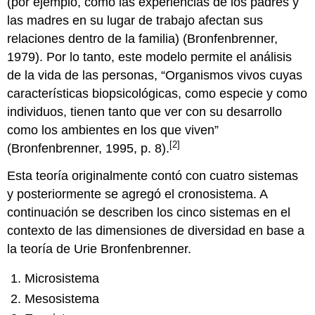
(por ejemplo, cómo las experiencias de los padres y
Cronosistema
las madres en su lugar de trabajo afectan sus
Otras
relaciones dentro de la familia) (Bronfenbrenner,
Consideraciones
Teóricas
1979). Por lo tanto, este modelo permite el análisis
La
de la vida de las personas, “Organismos vivos cuyas
teoría
características biopsicológicas, como especie y como
familiar
individuos, tienen tanto que ver con su desarrollo
sistémica
como los ambientes en los que viven”
El
[2]
Funcionalismo
(Bronfenbrenner, 1995, p. 8).
La
Esta teoría originalmente contó con cuatro sistemas
Teoría
del
y posteriormente se agregó el cronosistema. A
Conflicto
continuación se describen los cinco sistemas en el
El
contexto de las dimensiones de diversidad en base a
Interaccionismo
la teoría de Urie Bronfenbrenner.
Simbólico
Otras
Microsistema
Perspectivas
Psicológicas
Mesosistema
Libros