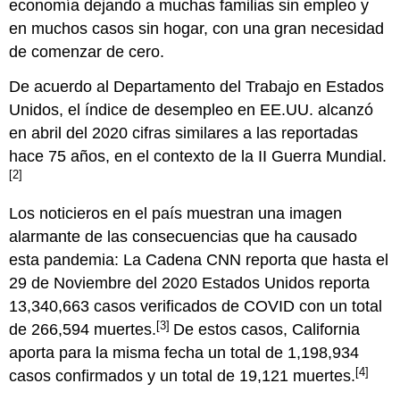
economía dejando a muchas familias sin empleo y
los
en muchos casos sin hogar, con una gran necesidad
proveedores
de comenzar de cero.
de
cuidado
De acuerdo al Departamento del Trabajo en Estados
infantil
mientras
Unidos, el índice de desempleo en EE.UU. alcanzó
crea
en abril del 2020 cifras similares a las reportadas
conciencia
hace 75 años, en el contexto de la II Guerra Mundial.
sobre
[2]
la
crisis
Los noticieros en el país muestran una imagen
del
cuidado
alarmante de las consecuencias que ha causado
infantil
esta pandemia: La Cadena CNN reporta que hasta el
Guíe
29 de Noviembre del 2020 Estados Unidos reporta
a
13,340,663 casos verificados de COVID con un total
los
proveedores
[3]
de 266,594 muertes.
De estos casos, California
de
aporta para la misma fecha un total de 1,198,934
cuidado
[4]
casos confirmados y un total de 19,121 muertes.
infantil
a