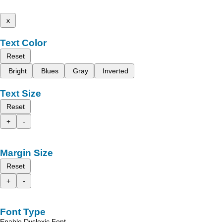
x
Text Color
Reset
Bright
Blues
Gray
Inverted
Text Size
Reset
+
-
Margin Size
Reset
+
-
Font Type
Enable Dyslexic Font