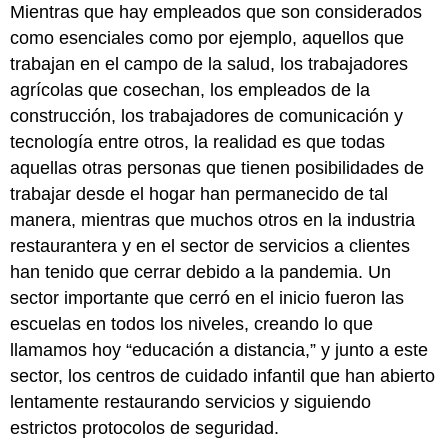
Mientras que hay empleados que son considerados
superar
los
como esenciales como por ejemplo, aquellos que
obstáculos
trabajan en el campo de la salud, los trabajadores
del
agrícolas que cosechan, los empleados de la
gobierno
federal,
construcción, los trabajadores de comunicación y
estatal
tecnología entre otros, la realidad es que todas
y
aquellas otras personas que tienen posibilidades de
local
trabajar desde el hogar han permanecido de tal
Recursos
para
manera, mientras que muchos otros en la industria
los
restaurantera y en el sector de servicios a clientes
Niños
han tenido que cerrar debido a la pandemia. Un
y
sector importante que cerró en el inicio fueron las
sus
Familias
escuelas en todos los niveles, creando lo que
Recursos
llamamos hoy “educación a distancia,” y junto a este
para
sector, los centros de cuidado infantil que han abierto
los
lentamente restaurando servicios y siguiendo
Maestros
y
estrictos protocolos de seguridad.
Maestras