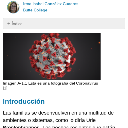
Irma Isabel González Cuadros
Butte College
Índice
Introducción
¿Desea
apoyar
la
recuperación
equitativa
de
su
comunidad
Imagen A-1.1 Esta es una fotografía del Coronavirus
de
[1]
COVID-
19?
Introducción
Invierta
en
Las familias se desenvuelven en una multitud de
cuidado
infantil
ambientes o sistemas, como lo diría Urie
[5]
Bronfenbrenner. Los hechos recientes que están