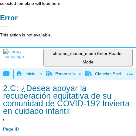
selected template will load here
Error
This action is not available.
chrome_reader_mode
Enter Reader
Mode
Expandir/contraer jerarquía global
Inicio
Estantería
Ciencias Sociales
2.C: ¿Desea apoyar la
recuperación equitativa de su
comunidad de COVID-19? Invierta
en cuidado infantil
Page ID