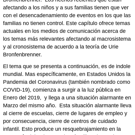
Por
afectando a los niños y a sus familias tienen que ver
Katherine
con el desencadenamiento de eventos en los que las
(Kat)
Kaufmann,
familias no tienen control. Este capítulo ofrece temas
Shannon
actuales en los medios de comunicación acerca de
Rudisill,
los temas más relevantes afectando al macrosistema
&
y al cronosistema de acuerdo a la teoría de Urie
Elise
Tosun,
Bronfenbrenner.
04/22/2020.
El tema que se presenta a continuación, es de indole
La
Crisis
mundial. Mas específicamente, en Estados Unidos la
que
Pandemia del Coronavirus (también nombrado como
Enfrenta
COVID-19), comienza a surgir a la luz pública en
el
Cuidado
Enero del 2019, y llega a una situación alarmante en
Infantil
Marzo del mismo año. Esta situación alarmante lleva
Satisfaga
al cierre de escuelas, cierre de lugares de empleo y
las
por consecuencia, cierre de centros de cuidado
necesidades
infantil. Esto produce un resquebrajamiento en la
inmediatas
de