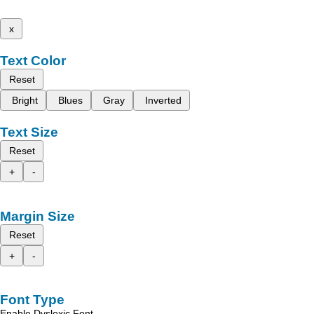
x
Text Color
Reset
Bright
Blues
Gray
Inverted
Text Size
Reset
+
-
Margin Size
Reset
+
-
Font Type
Enable Dyslexic Font