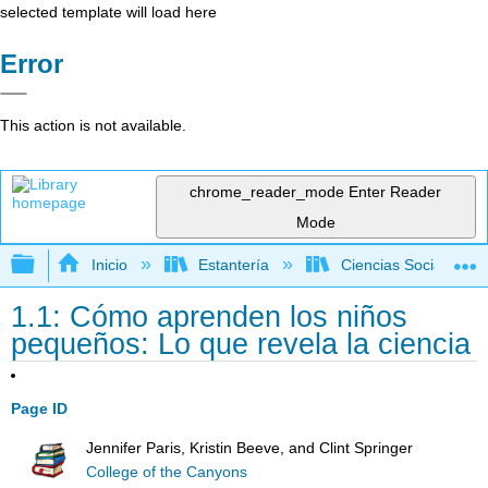
selected template will load here
Error
This action is not available.
chrome_reader_mode
Enter Reader
Mode
Expandir/contraer jerarquía global
Inicio
Estantería
Ciencias Sociales
1.1: Cómo aprenden los niños
pequeños: Lo que revela la ciencia
Page ID
Jennifer Paris, Kristin Beeve, and Clint Springer
College of the Canyons