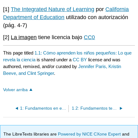
[1]
The Integrated Nature of Learning
por
California
Department of Education
utilizado con autorización
(pág. 4-7)
[2]
La imagen
tiene licencia bajo
CC0
This page titled
1.1: Cómo aprenden los niños pequeños: Lo que
revela la ciencia
is shared under a
CC BY
license and was
authored, remixed, and/or curated by
Jennifer Paris, Kristin
Beeve, and Clint Springer
.
Volver arriba
1: Fundamentos en el plan de estudios de la primera infancia: Uniendo la teoría con la práctica
1.2: Fundamentos teóricos
The LibreTexts libraries are
Powered by NICE CXone Expert
and