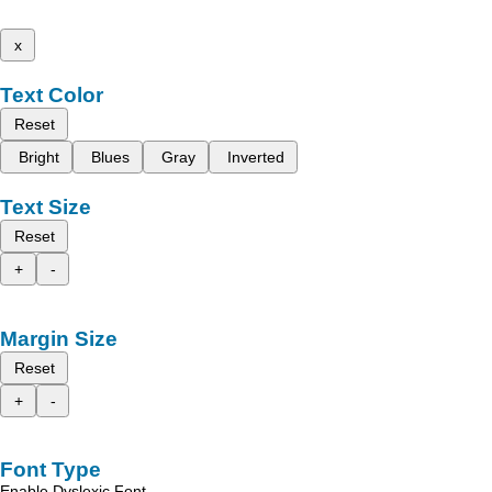
x
Text Color
Reset
Bright
Blues
Gray
Inverted
Text Size
Reset
+
-
Margin Size
Reset
+
-
Font Type
Enable Dyslexic Font