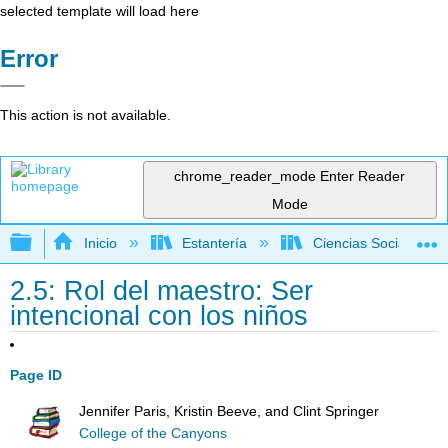
selected template will load here
Error
This action is not available.
chrome_reader_mode
Enter Reader
Mode
Expandir/contraer jerarquía global
Inicio
Estantería
Ciencias Sociales
2.5: Rol del maestro: Ser
intencional con los niños
Page ID
Jennifer Paris, Kristin Beeve, and Clint Springer
College of the Canyons