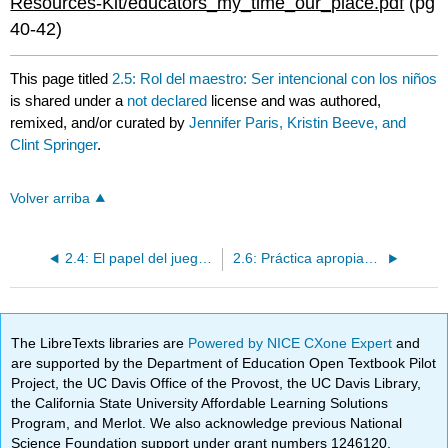
Resources-Kit/educators_my_time_our_place.pdf
(pg
40-42)
This page titled
2.5: Rol del maestro: Ser intencional con los niños
is shared under a
not declared
license and was authored,
remixed, and/or curated by
Jennifer Paris, Kristin Beeve, and
Clint Springer
.
Volver arriba
2.4: El papel del juego en el aprendizaje y el desarrollo de los niños
2.6: Práctica apropiada para el desarrollo
The LibreTexts libraries are
Powered by NICE CXone Expert
and
are supported by the Department of Education Open Textbook Pilot
Project, the UC Davis Office of the Provost, the UC Davis Library,
the California State University Affordable Learning Solutions
Program, and Merlot. We also acknowledge previous National
Science Foundation support under grant numbers 1246120,