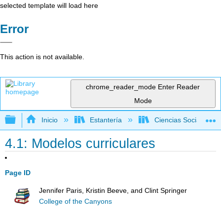
selected template will load here
Error
This action is not available.
chrome_reader_mode
Enter Reader
Mode
Expandir/contraer jerarquía global
Inicio
Estantería
Ciencias Sociales
4.1: Modelos curriculares
Page ID
Jennifer Paris, Kristin Beeve, and Clint Springer
College of the Canyons