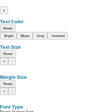
x
Text Color
Reset
Bright
Blues
Gray
Inverted
Text Size
Reset
+
-
Margin Size
Reset
+
-
Font Type
Enable Dyslexic Font