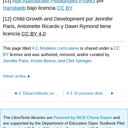
[11]
Age Appropriate Pedagogies Project
por
Hanstweb
bajo licencia
CC BY
[12] Child Growth and Development por Jennifer
Paris, Antoinette Ricardo y Dawn Rymond tiene
licencia
CC BY 4.0
This page titled
4.1: Modelos curriculares
is shared under a
CC
BY
license and was authored, remixed, and/or curated by
Jennifer Paris, Kristin Beeve, and Clint Springer
.
Volver arriba
4: Desarrollando un plan de estudios para un enfoque centrado en el juego
4.2: El proceso dinámico
The LibreTexts libraries are
Powered by NICE CXone Expert
and
are supported by the Department of Education Open Textbook Pilot