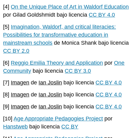
[4]
On the Unique Place of Art in Waldorf Education
por Gilad Goldshmidt bajo licencia
CC BY 4.0
[5]
Imagination, Waldorf, and critical literacies:
Possibilities for transformative education in
mainstream schools
de Monica Shank bajo licencia
CC BY 2.0
[6]
Reggio Emilia Theory and Application
por
One
Community
bajo licencia
CC BY 3.0
[7]
Imagen
de
Ian Joslin
bajo licencia
CC BY 4.0
[8]
Imagen
de
Ian Joslin
bajo licencia
CC BY 4.0
[9]
Imagen
de
Ian Joslin
bajo licencia
CC BY 4.0
[10]
Age Appropriate Pedagogies Project
por
Hanstweb
bajo licencia
CC BY