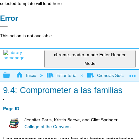
selected template will load here
Error
This action is not available.
chrome_reader_mode
Enter Reader
Mode
Expandir/contraer jerarquía global
Inicio
Estantería
Ciencias Sociales
9.4: Comprometer a las familias
Page ID
Jennifer Paris, Kristin Beeve, and Clint Springer
College of the Canyons