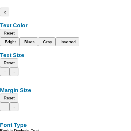
x
Text Color
Reset
Bright
Blues
Gray
Inverted
Text Size
Reset
+
-
Margin Size
Reset
+
-
Font Type
Enable Dyslexic Font