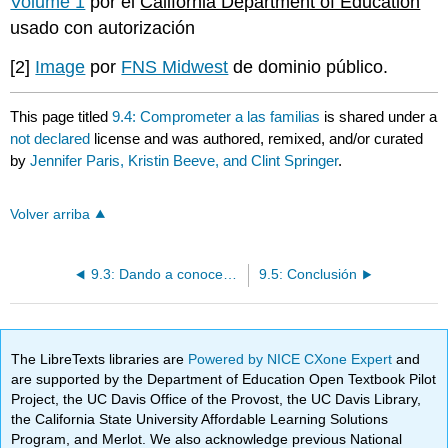
Volume 1
por el
California Department of Education
usado con autorización
[2]
Image
por
FNS Midwest
de dominio público.
This page titled
9.4: Comprometer a las familias
is shared under a
not declared
license and was authored, remixed, and/or curated
by
Jennifer Paris, Kristin Beeve, and Clint Springer
.
Volver arriba
9.3: Dando a conocer los fundamentos
9.5: Conclusión
The LibreTexts libraries are
Powered by NICE CXone Expert
and
are supported by the Department of Education Open Textbook Pilot
Project, the UC Davis Office of the Provost, the UC Davis Library,
the California State University Affordable Learning Solutions
Program, and Merlot. We also acknowledge previous National