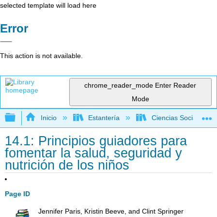
selected template will load here
Error
This action is not available.
chrome_reader_mode
Enter Reader
Mode
Expandir/contraer jerarquía global
Inicio
Estantería
Ciencias Sociales
14.1: Principios guiadores para
fomentar la salud, seguridad y
nutrición de los niños
Page ID
Jennifer Paris, Kristin Beeve, and Clint Springer