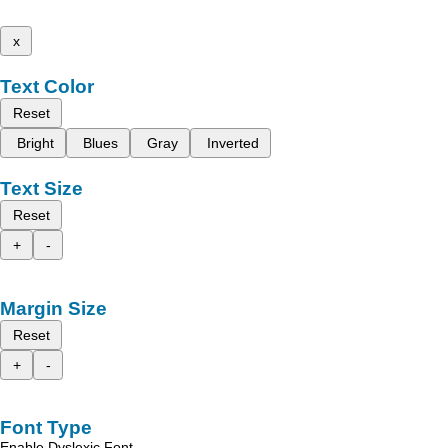
x
Text Color
Reset
Bright
Blues
Gray
Inverted
Text Size
Reset
+
-
Margin Size
Reset
+
-
Font Type
Enable Dyslexic Font