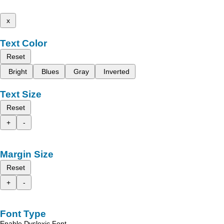
x
Text Color
Reset
Bright
Blues
Gray
Inverted
Text Size
Reset
+
-
Margin Size
Reset
+
-
Font Type
Enable Dyslexic Font