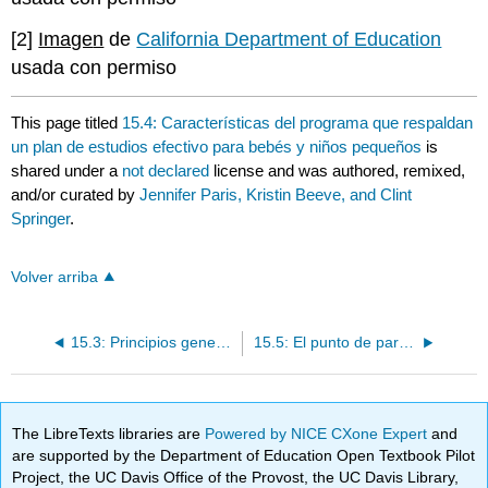
[2]
Image
n
de
California Department of Education
usada con permiso
This page titled
15.4: Características del programa que respaldan
un plan de estudios efectivo para bebés y niños pequeños
is
shared under a
not declared
license and was authored, remixed,
and/or curated by
Jennifer Paris, Kristin Beeve, and Clint
Springer
.
Volver arriba
15.3: Principios generales para la panificación del plan de estudios para bebés y niños pequeños
15.5: El punto de partida en el proceso de aprendizaje de bebés y niños pequeños
The LibreTexts libraries are
Powered by NICE CXone Expert
and
are supported by the Department of Education Open Textbook Pilot
Project, the UC Davis Office of the Provost, the UC Davis Library,