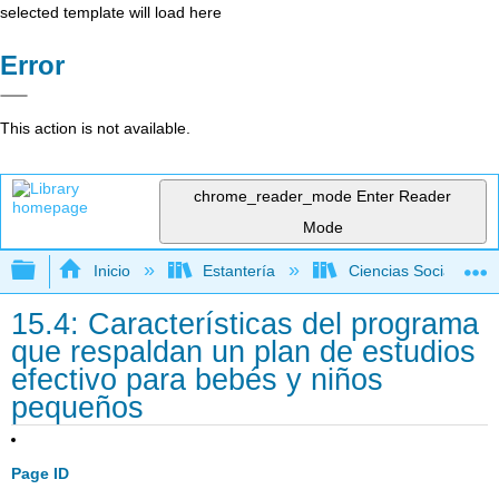
selected template will load here
Error
This action is not available.
chrome_reader_mode
Enter Reader
Mode
Expandir/contraer jerarquía global
Inicio
Estantería
Ciencias Sociales
15.4: Características del programa
que respaldan un plan de estudios
efectivo para bebés y niños
pequeños
Page ID