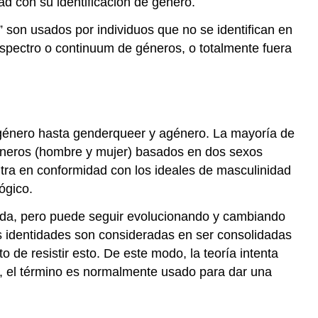
ad con su identificación de género.
o
géneros
” son usados por individuos que no se identifican en
no
espectro o continuum de géneros, o totalmente fuera
conformes
sgénero hasta genderqueer y agénero. La mayoría de
éneros (hombre y mujer) basados en dos sexos
ntra en conformidad con los ideales de masculinidad
ógico.
ígida, pero puede seguir evolucionando y cambiando
as identidades son consideradas en ser consolidadas
o de resistir esto. De este modo, la teoría intenta
ón, el término es normalmente usado para dar una