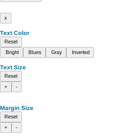
x
Text Color
Reset
Bright
Blues
Gray
Inverted
Text Size
Reset
+
-
Margin Size
Reset
+
-