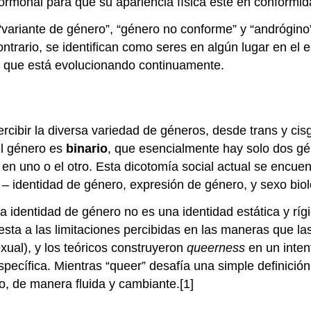
ormonal para que su apariencia física esté en conformid
“variante de género”, “género no conforme” y “andrógino
ntrario, se identifican como seres en algún lugar en el 
 que está evolucionando continuamente.
cibir la diversa variedad de géneros, desde trans y ci
el género es
binario
, que esencialmente hay solo dos g
en uno o el otro. Esta dicotomía social actual se encue
– identidad de género, expresión de género, y sexo biol
 la identidad de género no es una identidad estática y r
uesta a las limitaciones percibidas en las maneras que l
ual), y los teóricos construyeron
queerness
en un intent
específica. Mientras “queer” desafía una simple definici
o, de manera fluida y cambiante.[1]