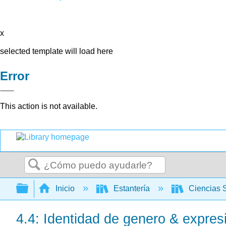
x
selected template will load here
Error
This action is not available.
Buscar
Expandir/contraer jerarquía global
Inicio
Estantería
Ciencias 
4.4: Identidad de genero & expres