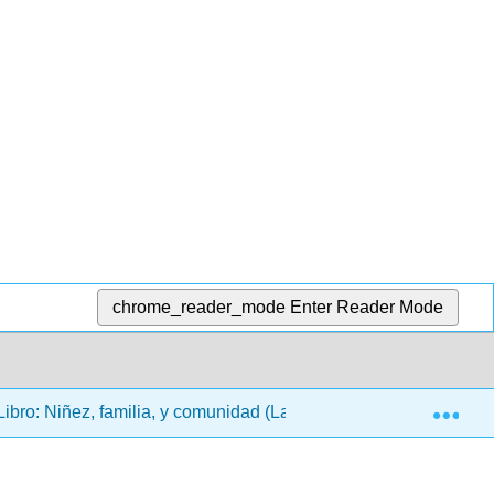
chrome_reader_mode
Enter Reader Mode
Exp
ibro: Niñez, familia, y comunidad (Laff y Ruiz)
4: ¿Có