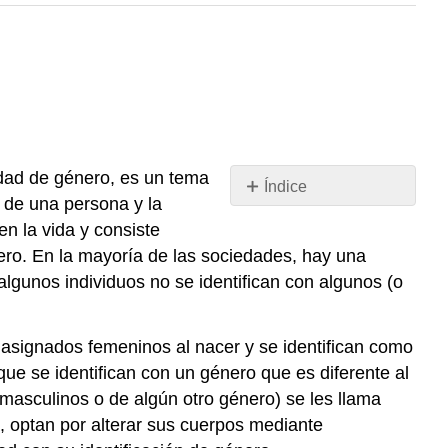
idad de género, es un tema
Índice
l de una persona y la
El
n la vida y consiste
género
nero. En la mayoría de las sociedades, hay una
continuum
lgunos individuos no se identifican con algunos (o
The
Genderbread
Person
 asignados femeninos al nacer y se identifican como
Paternidad
ue se identifican con un género que es diferente al
transexual
 masculinos o de algún otro género) se les llama
Niños
, optan por alterar sus cuerpos mediante
Transgéneros