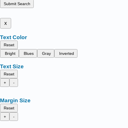
Submit Search
x
Text Color
Reset
Bright
Blues
Gray
Inverted
Text Size
Reset
+
-
Margin Size
Reset
+
-