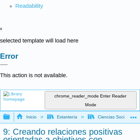
Readability
x
selected template will load here
Error
This action is not available.
chrome_reader_mode
Enter Reader
Mode
Expandir/contraer jerarquía global
Inicio
Estantería
Ciencias Sociales
9: Creando relaciones positivas
orientadas a objetivos con