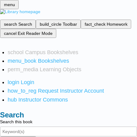
menu
search
Search
build_circle
Toolbar
fact_check
Homework
cancel
Exit Reader Mode
school
Campus Bookshelves
menu_book
Bookshelves
perm_media
Learning Objects
login
Login
how_to_reg
Request Instructor Account
hub
Instructor Commons
Search
Search this book