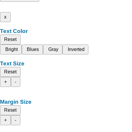
x
Text Color
Reset
Bright
Blues
Gray
Inverted
Text Size
Reset
+
-
Margin Size
Reset
+
-