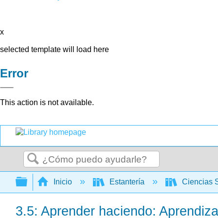
x
selected template will load here
Error
This action is not available.
Buscar
Expandir/contraer jerarquía global
Inicio
Estantería
Ciencias 
3.5: Aprender haciendo: Aprendiza