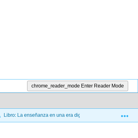
chrome_reader_mode
Enter Reader Mode
Exp
Libro: La enseñanza en una era digital 2Ed. (Bates)