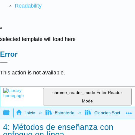
Readability
x
selected template will load here
Error
This action is not available.
chrome_reader_mode
Enter Reader
Mode
Expandir/contraer jerarquía global
Inicio
Estantería
Ciencias Sociales
4: Métodos de enseñanza con
enfoque en línea