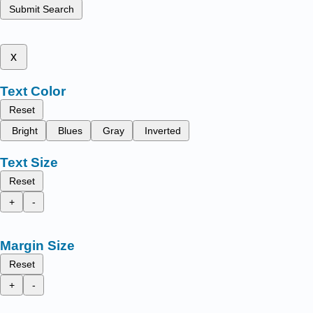
Submit Search
x
Text Color
Reset
Bright
Blues
Gray
Inverted
Text Size
Reset
+
-
Margin Size
Reset
+
-