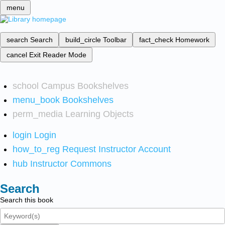
menu
search
Search
build_circle
Toolbar
fact_check
Homework
cancel
Exit Reader Mode
school
Campus Bookshelves
menu_book
Bookshelves
perm_media
Learning Objects
login
Login
how_to_reg
Request Instructor Account
hub
Instructor Commons
Search
Search this book