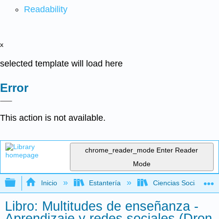
Readability
x
selected template will load here
Error
This action is not available.
chrome_reader_mode
Enter Reader
Mode
Expandir/contraer jerarquía global
Inicio
Estantería
Ciencias Sociales
Libro: Multitudes de enseñanza -
Aprendizaje y redes sociales (Dron