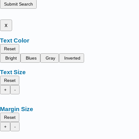
Submit Search
x
Text Color
Reset
Bright
Blues
Gray
Inverted
Text Size
Reset
+
-
Margin Size
Reset
+
-