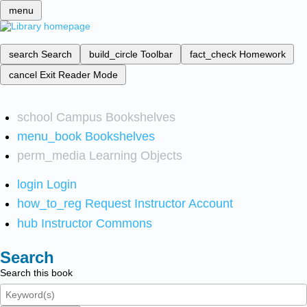
menu
search
Search
build_circle
Toolbar
fact_check
Homework
cancel
Exit Reader Mode
school
Campus Bookshelves
menu_book
Bookshelves
perm_media
Learning Objects
login
Login
how_to_reg
Request Instructor Account
hub
Instructor Commons
Search
Search this book