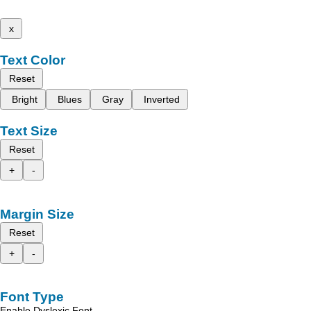
x
Text Color
Reset
Bright
Blues
Gray
Inverted
Text Size
Reset
+
-
Margin Size
Reset
+
-
Font Type
Enable Dyslexic Font