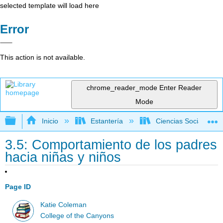
selected template will load here
Error
This action is not available.
chrome_reader_mode
Enter Reader
Mode
Expandir/contraer jerarquía global
Inicio
Estantería
Ciencias Sociales
3.5: Comportamiento de los padres
hacia niñas y niños
Page ID
Katie Coleman
College of the Canyons