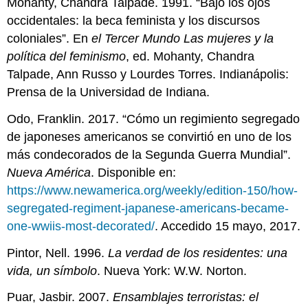
Mohanty, Chandra Talpade. 1991. “Bajo los ojos
occidentales: la beca feminista y los discursos
coloniales”. En
el Tercer Mundo Las mujeres y la
política del feminismo
, ed. Mohanty, Chandra
Talpade, Ann Russo y Lourdes Torres. Indianápolis:
Prensa de la Universidad de Indiana.
Odo, Franklin. 2017. “Cómo un regimiento segregado
de japoneses americanos se convirtió en uno de los
más condecorados de la Segunda Guerra Mundial”.
Nueva América
. Disponible en:
https://www.newamerica.org/weekly/edition-150/how-
segregated-regiment-japanese-americans-became-
one-wwiis-most-decorated/
. Accedido 15 mayo, 2017.
Pintor, Nell. 1996.
La verdad de los residentes: una
vida, un símbolo
. Nueva York: W.W. Norton.
Puar, Jasbir. 2007.
Ensamblajes terroristas: el