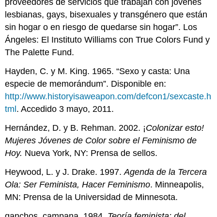
proveedores de servicios que trabajan con jóvenes
lesbianas, gays, bisexuales y transgénero que están
sin hogar o en riesgo de quedarse sin hogar”. Los
Ángeles: El Instituto Williams con True Colors Fund y
The Palette Fund.
Hayden, C. y M. King. 1965. “Sexo y casta: Una
especie de memorándum”. Disponible en:
http://www.historyisaweapon.com/defcon1/sexcaste.h
tml
. Accedido 3 mayo, 2011.
Hernández, D. y B. Rehman. 2002. ¡
Colonizar esto!
Mujeres Jóvenes de Color sobre el Feminismo de
Hoy.
Nueva York, NY: Prensa de sellos.
Heywood, L. y J. Drake. 1997.
Agenda de la Tercera
Ola: Ser Feminista, Hacer Feminismo
. Minneapolis,
MN: Prensa de la Universidad de Minnesota.
ganchos, campana. 1984.
Teoría feminista: del