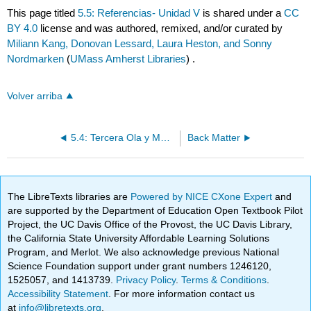
This page titled
5.5: Referencias- Unidad V
is shared under a
CC
BY 4.0
license and was authored, remixed, and/or curated by
Miliann Kang, Donovan Lessard, Laura Heston, and Sonny
Nordmarken
(
UMass Amherst Libraries
) .
Volver arriba
5.4: Tercera Ola y Movimientos Feministas Queer
Back Matter
The LibreTexts libraries are
Powered by NICE CXone Expert
and
are supported by the Department of Education Open Textbook Pilot
Project, the UC Davis Office of the Provost, the UC Davis Library,
the California State University Affordable Learning Solutions
Program, and Merlot. We also acknowledge previous National
Science Foundation support under grant numbers 1246120,
1525057, and 1413739.
Privacy Policy
.
Terms & Conditions
.
Accessibility Statement
. For more information contact us
at
info@libretexts.org
.