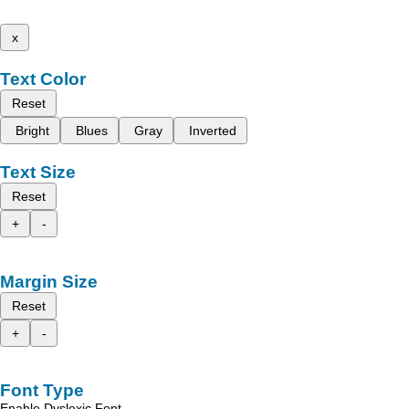
x
Text Color
Reset
Bright
Blues
Gray
Inverted
Text Size
Reset
+
-
Margin Size
Reset
+
-
Font Type
Enable Dyslexic Font