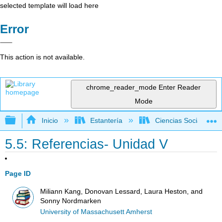
selected template will load here
Error
This action is not available.
chrome_reader_mode
Enter Reader
Mode
Expandir/contraer jerarquía global
Inicio
Estantería
Ciencias Sociales
5.5: Referencias- Unidad V
Page ID
Miliann Kang, Donovan Lessard, Laura Heston, and
Sonny Nordmarken
University of Massachusett Amherst