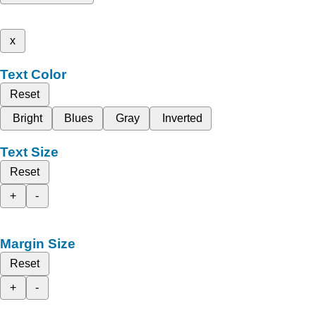
x
Text Color
Reset
Bright
Blues
Gray
Inverted
Text Size
Reset
+
-
Margin Size
Reset
+
-