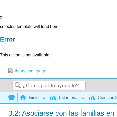
x
selected template will load here
Error
This action is not available.
Buscar
Expandir/contraer jerarquía global
Inicio
Estantería
Ciencias 
3.2: Asociarse con las familias en l