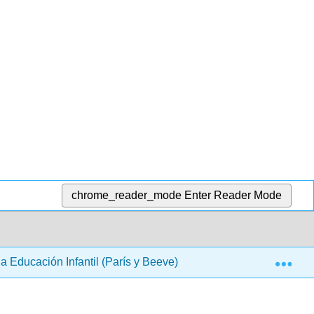
chrome_reader_mode
Enter Reader Mode
Exp
la Educación Infantil (París y Beeve)
Sección II: Elab