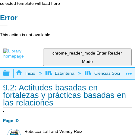
selected template will load here
Error
This action is not available.
chrome_reader_mode
Enter Reader
Mode
Expandir/contraer jerarquía global
Inicio
Estantería
Ciencias Sociales
9.2: Actitudes basadas en
fortalezas y prácticas basadas en
las relaciones
Page ID
Rebecca Laff and Wendy Ruiz