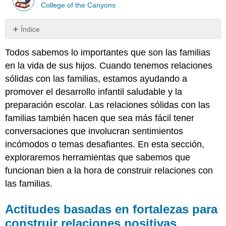
College of the Canyons
Índice
Actitudes
Todos sabemos lo importantes que son las familias
basadas
en
en la vida de sus hijos. Cuando tenemos relaciones
fortalezas
sólidas con las familias, estamos ayudando a
para
promover el desarrollo infantil saludable y la
construir
relaciones
preparación escolar. Las relaciones sólidas con las
positivas
familias también hacen que sea más fácil tener
orientadas
conversaciones que involucran sentimientos
a
incómodos o temas desafiantes. En esta sección,
objetivos
Ejemplos
exploraremos herramientas que sabemos que
Ejemplos
funcionan bien a la hora de construir relaciones con
Ejemplos
las familias.
Ejemplos
Ejemplos
Actitudes basadas en fortalezas para
Ejemplos
construir relaciones positivas