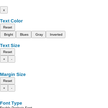
x
Text Color
Reset
Bright
Blues
Gray
Inverted
Text Size
Reset
+
-
Margin Size
Reset
+
-
Font Type
Enable Dyslexic Font