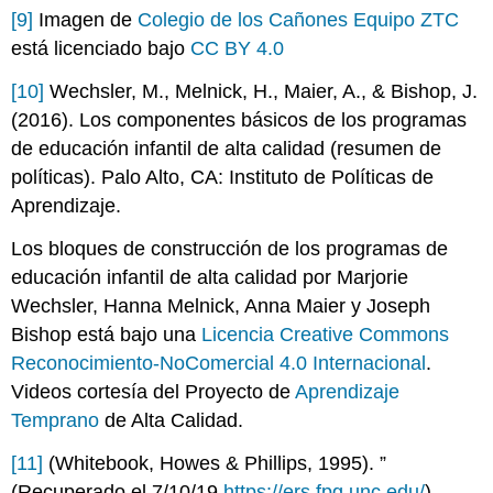
[9]
Imagen de
Colegio de los Cañones Equipo ZTC
está licenciado bajo
CC BY 4.0
[10]
Wechsler, M., Melnick, H., Maier, A., & Bishop, J.
(2016).
Los componentes básicos de los programas
de educación infantil de alta calidad
(resumen de
políticas).
Palo Alto, CA: Instituto de Políticas de
Aprendizaje.
Los bloques de construcción de los programas de
educación infantil de alta calidad
por Marjorie
Wechsler, Hanna Melnick, Anna Maier y Joseph
Bishop está bajo una
Licencia Creative Commons
Reconocimiento-NoComercial 4.0 Internacional
.
Videos cortesía del Proyecto de
Aprendizaje
Temprano
de Alta Calidad
.
[11]
(Whitebook, Howes & Phillips, 1995).
”
(Recuperado el 7/10/19
https://ers.fpg.unc.edu/
)