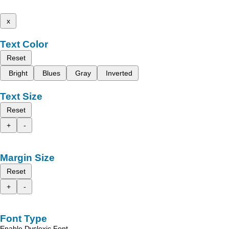
x
Text Color
Reset
Bright
Blues
Gray
Inverted
Text Size
Reset
+
-
Margin Size
Reset
+
-
Font Type
Enable Dyslexic Font