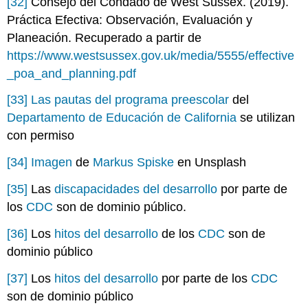
[32]
Consejo del Condado de West Sussex. (2019).
Práctica Efectiva: Observación, Evaluación y
Planeación. Recuperado a partir de
https://www.westsussex.gov.uk/media/5555/effective
_poa_and_planning.pdf
[33]
Las pautas del programa preescolar
del
Departamento de Educación de California
se utilizan
con permiso
[34]
Imagen
de
Markus Spiske
en Unsplash
[35]
Las
discapacidades del desarrollo
por parte de
los
CDC
son de dominio público.
[36]
Los
hitos del desarrollo
de los
CDC
son de
dominio público
[37]
Los
hitos del desarrollo
por parte de los
CDC
son de dominio público