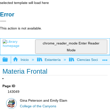
selected template will load here
Error
This action is not available.
chrome_reader_mode
Enter Reader
Mode
Expandir/contraer jerarquía global
Inicio
Estantería
Ciencias Sociales
Materia Frontal
Page ID
143049
Gina Peterson and Emily Elam
College of the Canyons