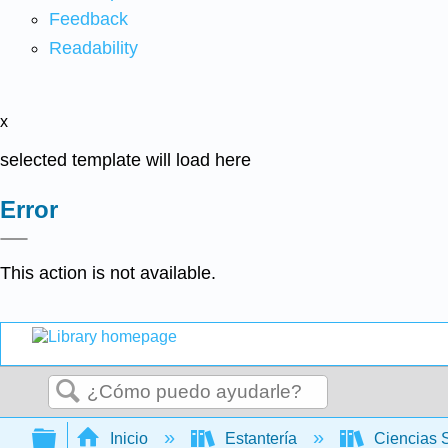
Feedback
Readability
x
selected template will load here
Error
This action is not available.
Buscar
Expandir/contraer jerarquía global
Inicio
Estantería
Ciencias 