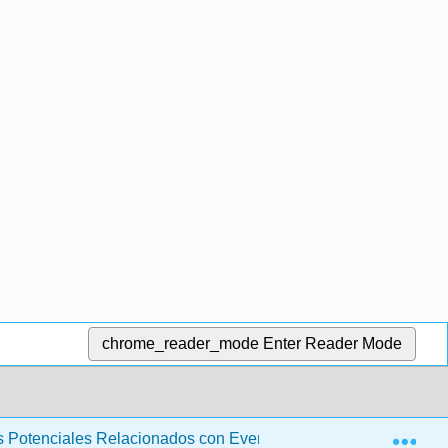
chrome_reader_mode
Enter Reader Mode
Exp
os Potenciales Relacionados con Eventos Aplicados (Suerte)