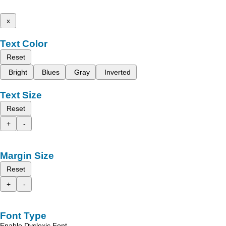
x
Text Color
Reset
Bright
Blues
Gray
Inverted
Text Size
Reset
+
-
Margin Size
Reset
+
-
Font Type
Enable Dyslexic Font