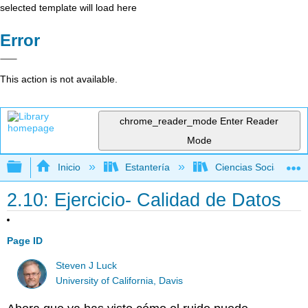
selected template will load here
Error
This action is not available.
chrome_reader_mode
Enter Reader
Mode
Expandir/contraer jerarquía global
Inicio
Estantería
Ciencias Sociales
2.10: Ejercicio- Calidad de Datos
Page ID
Steven J Luck
University of California, Davis