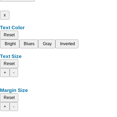
x
Text Color
Reset
Bright
Blues
Gray
Inverted
Text Size
Reset
+
-
Margin Size
Reset
+
-