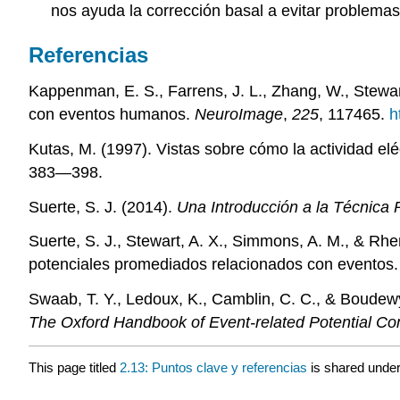
nos ayuda la corrección basal a evitar problemas
Referencias
Kappenman, E. S., Farrens, J. L., Zhang, W., Stewar
con eventos humanos.
NeuroImage
,
225
, 117465.
h
Kutas, M. (1997). Vistas sobre cómo la actividad elé
383—398.
Suerte, S. J. (2014).
Una Introducción a la Técnica
Suerte, S. J., Stewart, A. X., Simmons, A. M., & Rh
potenciales promediados relacionados con eventos
Swaab, T. Y., Ledoux, K., Camblin, C. C., & Boude
The Oxford Handbook of Event-related Potential C
This page titled
2.13: Puntos clave y referencias
is shared unde