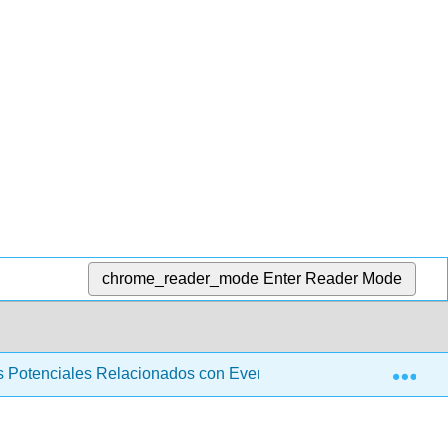
chrome_reader_mode
Enter Reader Mode
Exp
os Potenciales Relacionados con Eventos Aplicados (Suerte)