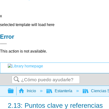
x
selected template will load here
Error
This action is not available.
Buscar
Expandir/contraer jerarquía global
Inicio
Estantería
Ciencias 
2.13: Puntos clave y referencias