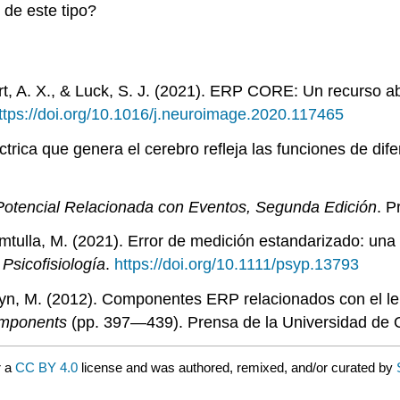
 de este tipo?
t, A. X., & Luck, S. J. (2021). ERP CORE: Un recurso abi
ttps://doi.org/10.1016/j.neuroimage.2020.117465
ctrica que genera el cerebro refleja las funciones de dif
 Potencial Relacionada con Eventos, Segunda Edición
. P
emtulla, M. (2021). Error de medición estandarizado: una
.
Psicofisiología
.
https://doi.org/10.1111/psyp.13793
wyn, M. (2012). Componentes ERP relacionados con el le
omponents
(pp. 397—439). Prensa de la Universidad de 
r a
CC BY 4.0
license and was authored, remixed, and/or curated by