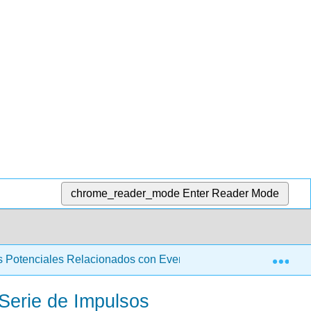
chrome_reader_mode
Enter Reader Mode
Exp
os Potenciales Relacionados con Eventos Aplicados (Suerte)
 Serie de Impulsos