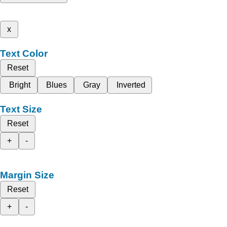
x
Text Color
Reset
Bright
Blues
Gray
Inverted
Text Size
Reset
+
-
Margin Size
Reset
+
-