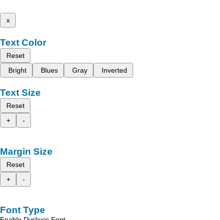
x
Text Color
Reset
Bright
Blues
Gray
Inverted
Text Size
Reset
+
-
Margin Size
Reset
+
-
Font Type
Enable Dyslexic Font