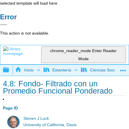
selected template will load here
Error
This action is not available.
chrome_reader_mode
Enter Reader
Mode
Expandir/contraer jerarquía global
Inicio
Estantería
Ciencias Sociales
4.8: Fondo- Filtrado con un
Promedio Funcional Ponderado
Page ID
Steven J Luck
University of California, Davis