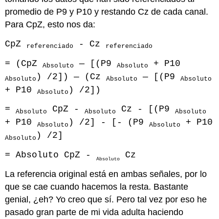
promedio de P9 y P10 y restando Cz de cada canal.
Para CpZ, esto nos da:
CpZ
- Cz
referenciado
referenciado
= (CpZ
— [(P9
+ P10
Absoluto
Absoluto
) /2]) — (Cz
— [(P9
Absoluto
Absoluto
Absoluto
+ P10
) /2])
Absoluto
=
CpZ -
Cz - [(P9
Absoluto
Absoluto
Absoluto
+ P10
) /2] - [- (P9
+ P10
Absoluto
Absoluto
) /2]
Absoluto
= Absoluto CpZ -
Cz
Absoluto
La referencia original está en ambas señales, por lo
que se cae cuando hacemos la resta. Bastante
genial, ¿eh? Yo creo que sí. Pero tal vez por eso he
pasado gran parte de mi vida adulta haciendo