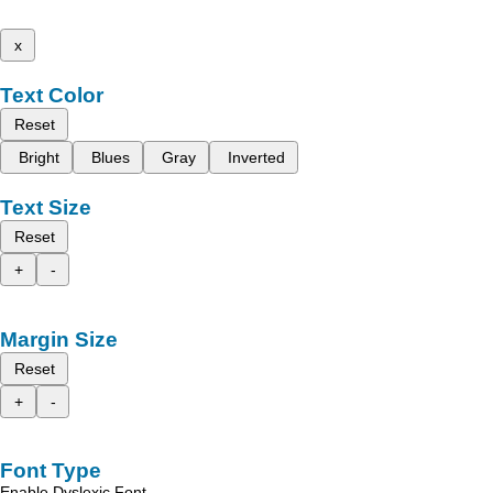
x
Text Color
Reset
Bright
Blues
Gray
Inverted
Text Size
Reset
+
-
Margin Size
Reset
+
-
Font Type
Enable Dyslexic Font