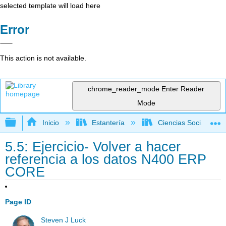
selected template will load here
Error
This action is not available.
chrome_reader_mode
Enter Reader
Mode
Expandir/contraer jerarquía global
Inicio
Estantería
Ciencias Sociales
5.5: Ejercicio- Volver a hacer
referencia a los datos N400 ERP
CORE
Page ID
Steven J Luck