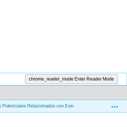
chrome_reader_mode
Enter Reader Mode
Exp
os Potenciales Relacionados con Eventos Aplicados (Suerte)