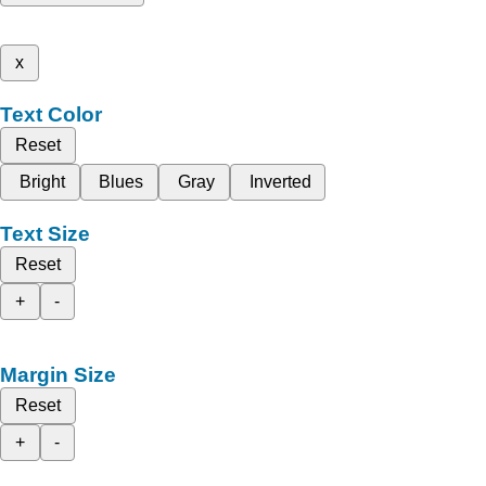
x
Text Color
Reset
Bright
Blues
Gray
Inverted
Text Size
Reset
+
-
Margin Size
Reset
+
-