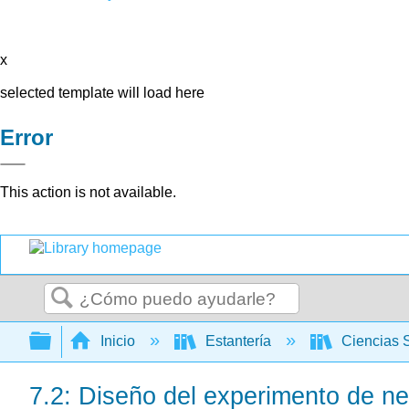
x
selected template will load here
Error
This action is not available.
Buscar
Expandir/contraer jerarquía global
Inicio
Estantería
Ciencias 
7.2: Diseño del experimento de n