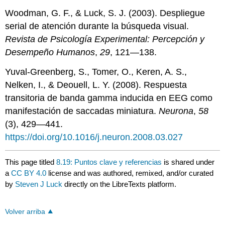
Woodman, G. F., & Luck, S. J. (2003). Despliegue
serial de atención durante la búsqueda visual.
Revista de Psicología Experimental: Percepción y
Desempeño Humanos
,
29
, 121—138.
Yuval-Greenberg, S., Tomer, O., Keren, A. S.,
Nelken, I., & Deouell, L. Y. (2008). Respuesta
transitoria de banda gamma inducida en EEG como
manifestación de saccadas miniatura.
Neurona
,
58
(3), 429—441.
https://doi.org/10.1016/j.neuron.2008.03.027
This page titled
8.19: Puntos clave y referencias
is shared under
a
CC BY 4.0
license and was authored, remixed, and/or curated
by
Steven J Luck
directly on the LibreTexts platform.
Volver arriba