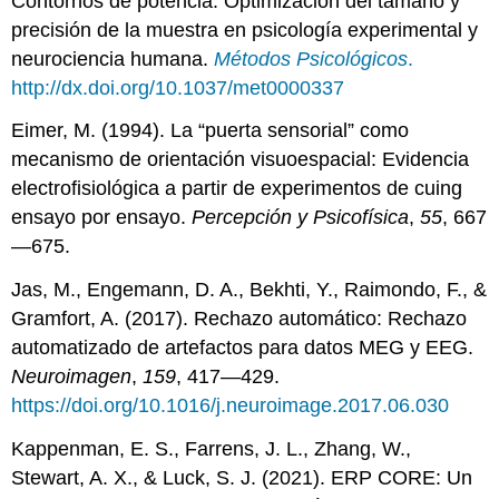
Contornos de potencia: Optimización del tamaño y
precisión de la muestra en psicología experimental y
neurociencia humana.
Métodos Psicológicos
.
http://dx.doi.org/10.1037/met0000337
Eimer, M. (1994). La “puerta sensorial” como
mecanismo de orientación visuoespacial: Evidencia
electrofisiológica a partir de experimentos de cuing
ensayo por ensayo.
Percepción y Psicofísica
,
55
, 667
—675.
Jas, M., Engemann, D. A., Bekhti, Y., Raimondo, F., &
Gramfort, A. (2017). Rechazo automático: Rechazo
automatizado de artefactos para datos MEG y EEG.
Neuroimagen
,
159
, 417—429.
https://doi.org/10.1016/j.neuroimage.2017.06.030
Kappenman, E. S., Farrens, J. L., Zhang, W.,
Stewart, A. X., & Luck, S. J. (2021). ERP CORE: Un