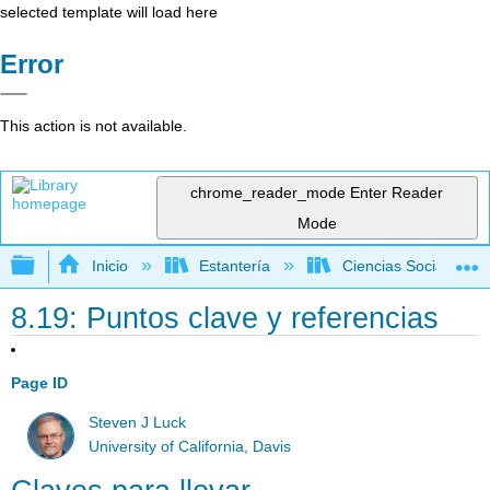
selected template will load here
Error
This action is not available.
chrome_reader_mode
Enter Reader
Mode
Expandir/contraer jerarquía global
Inicio
Estantería
Ciencias Sociales
8.19: Puntos clave y referencias
Page ID
Steven J Luck
University of California, Davis