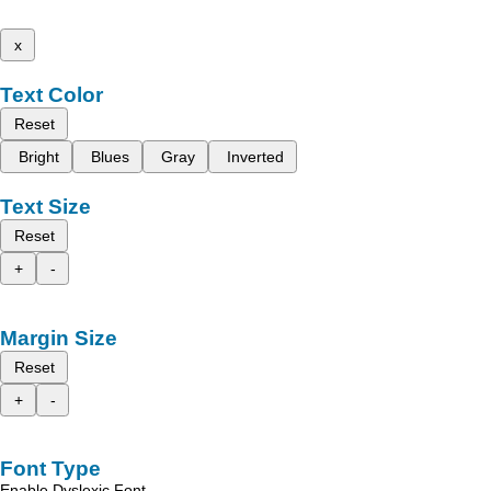
x
Text Color
Reset
Bright
Blues
Gray
Inverted
Text Size
Reset
+
-
Margin Size
Reset
+
-
Font Type
Enable Dyslexic Font