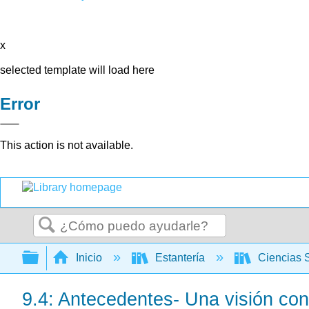
x
selected template will load here
Error
This action is not available.
Buscar
Expandir/contraer jerarquía global
Inicio
Estantería
Ciencias 
9.4: Antecedentes- Una visión con