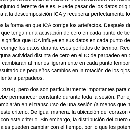
onjunto diferente de ejes. Puede pasar de los datos orig
a a la descomposición ICA y recuperar perfectamente los
 la forma en que ICA corrige los artefactos. Después d
 que tengan una activación de cero en cada punto de ti
 Esto significa que ICA influye en sus datos en cada punt
 corrige los datos durante esos períodos de tiempo. R
alguna actividad distinta de cero en el IC de parpadeo en
 se cambiarán al menos ligeramente en cada punto tempo
ultado de pequeños cambios en la rotación de los ojos o
diente a parpadeos.
 2014), pero dos son particularmente importantes para c
debe permanecer constante durante toda la sesión. Por 
cambiarán en el transcurso de una sesión (a menos que ha
te criterio. De igual manera, la ubicación del corazón 
on este criterio. Sin embargo, la distribución del cuero 
ales pueden cambiar con el tiempo, por lo que los poten