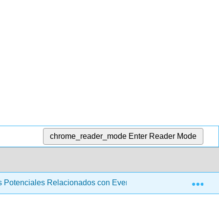
chrome_reader_mode
Enter Reader Mode
Exp
os Potenciales Relacionados con Eventos Aplicados (Suerte)