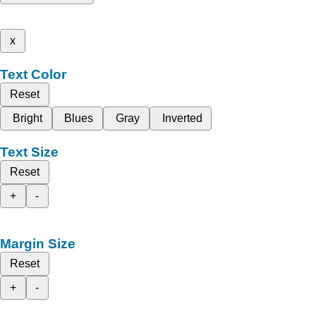
x
Text Color
Reset
Bright
Blues
Gray
Inverted
Text Size
Reset
+
-
Margin Size
Reset
+
-