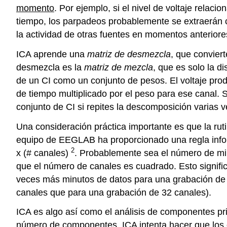
momento
. Por ejemplo, si el nivel de voltaje rela
tiempo, los parpadeos probablemente se extraerán 
la actividad de otras fuentes en momentos anteriore
ICA aprende una
matriz de desmezcla
, que convier
desmezcla es la
matriz de mezcla
, que es solo la d
de un CI como un conjunto de pesos. El voltaje prod
de tiempo multiplicado por el peso para ese canal. 
conjunto de CI si repites la descomposición varias v
Una consideración práctica importante es que la ru
equipo de EEGLAB ha proporcionado una regla infor
2
x (# canales)
. Probablemente sea el número de min
que el número de canales es cuadrado. Esto signifi
veces más minutos de datos para una grabación de 
canales que para una grabación de 32 canales).
ICA es algo así como el análisis de componentes pr
número de componentes, ICA intenta hacer que los