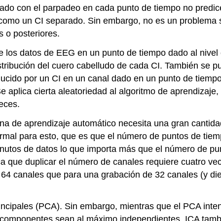
cionado con el parpadeo en cada punto de tiempo no predi
como un CI separado. Sin embargo, no es un problema s
s o posteriores.
te los datos de EEG en un punto de tiempo dado al nivel 
istribución del cuero cabelludo de cada CI. También se p
ucido por un CI en un canal dado en un punto de tiempo 
Se aplica cierta aleatoriedad al algoritmo de aprendizaj
eces.
tina de aprendizaje automático necesita una gran cantid
mal para esto, que es que el número de puntos de tiem
utos de datos lo que importa más que el número de punt
ca que duplicar el número de canales requiere cuatro ve
64 canales que para una grabación de 32 canales (y di
incipales (PCA). Sin embargo, mientras que el PCA inten
 componentes sean al máximo independientes. ICA tamb