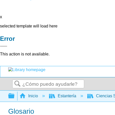
x
selected template will load here
Error
This action is not available.
Buscar
Expandir/contraer jerarquía global
Inicio
Estantería
Ciencias 
Glosario