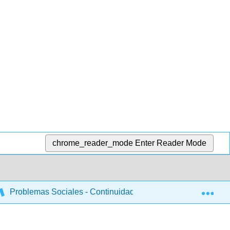
chrome_reader_mode
Enter Reader Mode
Exp
Problemas Sociales - Continuidad y Cambio
Volve