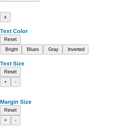
x
Text Color
Reset
Bright
Blues
Gray
Inverted
Text Size
Reset
+
-
Margin Size
Reset
+
-