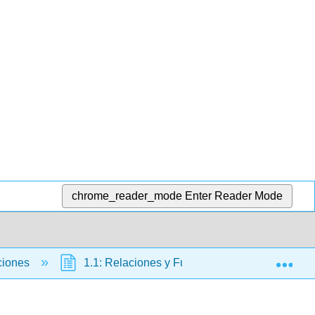
chrome_reader_mode
Enter Reader Mode
Exp
nciones
1.1: Relaciones y Funciones
1.1.1: 