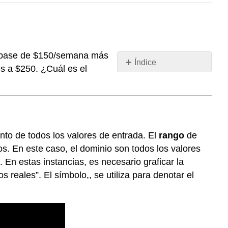
a base de $150/semana más
Índice
es a $250. ¿Cuál es el
Encontrar
el
dominio
y
el
rango
nto de todos los valores de entrada. El
rango
de
de
os. En este caso, el dominio son todos los valores
funciones
 En estas instancias, es necesario graficar la
Dominio
reales”. El símbolo,, se utiliza para denotar el
y
rango
de
una
función