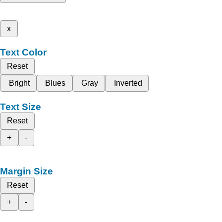
x
Text Color
Reset
Bright
Blues
Gray
Inverted
Text Size
Reset
+
-
Margin Size
Reset
+
-