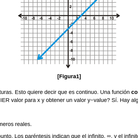
[Figura1]
oturas. Esto quiere decir que es continuo. Una función
co
 valor para x y obtener un valor y−value? Sí. Hay algu
meros reales.
to. Los paréntesis indican que el infinito, ∞, y el infini