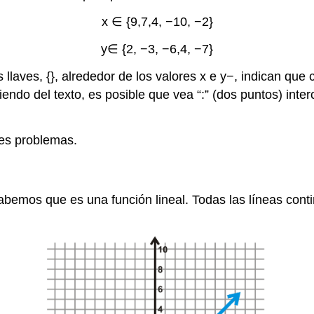
x ∈ {9,7,4, −10, −2}
y∈ {2, −3, −6,4, −7}
llaves, {}, alrededor de los valores x e y−, indican que 
iendo del texto, es posible que vea “:” (dos puntos) inte
tes problemas.
abemos que es una función lineal. Todas las líneas con