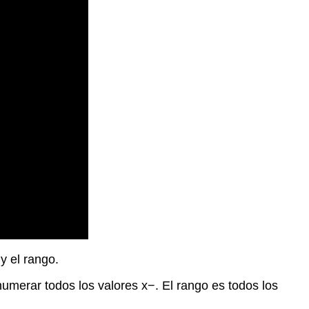
Ejemplos
Ejemplo
1
Ejemplo
2
Ejemplo
3
Ejemplo
4
Ejemplo
5
Revisar
El
vocabulario
Atribuciones
 y el rango.
de
imagen
umerar todos los valores x−. El rango es todos los