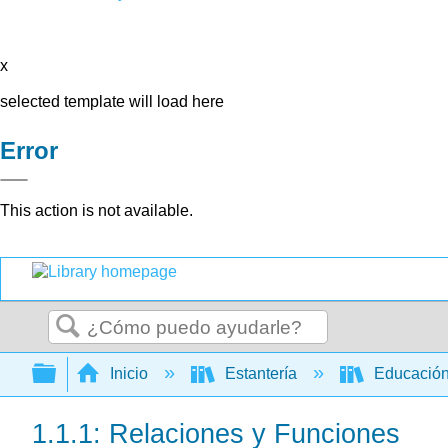
x
selected template will load here
Error
This action is not available.
Buscar
Expandir/contraer jerarquía global
Inicio
Estantería
Educación
1.1.1: Relaciones y Funciones