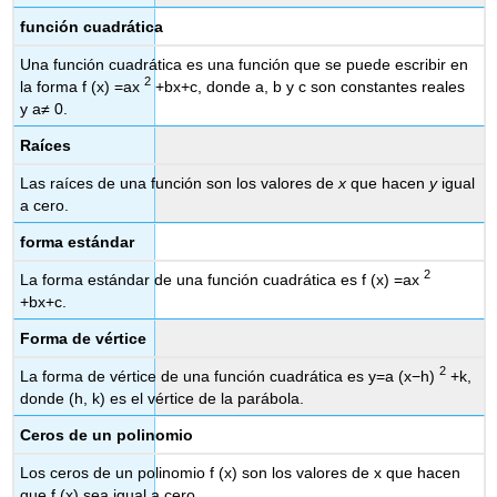
función cuadrática
Una función cuadrática es una función que se puede escribir en
2
la forma f (x) =ax
+bx+c, donde a, b y c son constantes reales
y a≠ 0.
Raíces
Las raíces de una función son los valores de
x
que hacen
y
igual
a cero.
forma estándar
2
La forma estándar de una función cuadrática es f (x) =ax
+bx+c.
Forma de vértice
2
La forma de vértice de una función cuadrática es y=a (x−h)
+k,
donde (h, k) es el vértice de la parábola.
Ceros de un polinomio
Los ceros de un polinomio f (x) son los valores de x que hacen
que f (x) sea igual a cero.