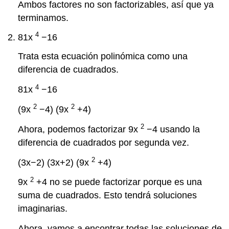
Ambos factores no son factorizables, así que ya
terminamos.
4
81x
−16
Trata esta ecuación polinómica como una
diferencia de cuadrados.
4
81x
−16
2
2
(9x
−4) (9x
+4)
2
Ahora, podemos factorizar 9x
−4 usando la
diferencia de cuadrados por segunda vez.
2
(3x−2) (3x+2) (9x
+4)
2
9x
+4 no se puede factorizar porque es una
suma de cuadrados. Esto tendrá soluciones
imaginarias.
Ahora, vamos a encontrar todas las soluciones de