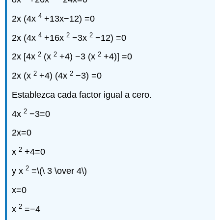
4
2x (4x
+13x−12) =0
4
2
2
2x (4x
+16x
−3x
−12) =0
2
2
2
2x [4x
(x
+4) −3 (x
+4)] =0
2
2
2x (x
+4) (4x
−3) =0
Establezca cada factor igual a cero.
2
4x
−3=0
2x=0
2
x
+4=0
2
y x
=
\(\ 3 \over 4\)
x=0
2
x
=−4