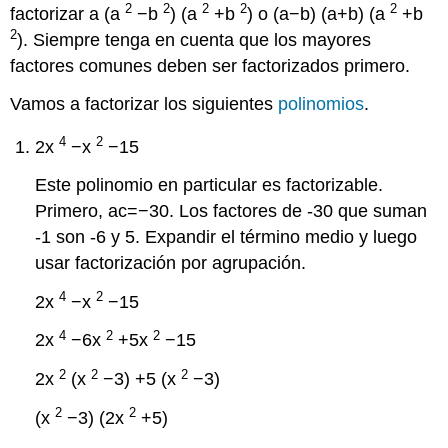
2
2
2
2
2
factorizar a (a
−b
) (a
+b
) o (a−b) (a+b) (a
+b
Respuestas
2
). Siempre tenga en cuenta que los mayores
para
problemas
factores comunes deben ser factorizados primero.
de
Vamos a factorizar los siguientes
polinomios
.
revisión
vocabulario
4
2
2x
−x
−15
Este polinomio en particular es factorizable.
Primero, ac=−30. Los factores de -30 que suman
-1 son -6 y 5. Expandir el término medio y luego
usar factorización por agrupación.
4
2
2x
−x
−15
4
2
2
2x
−6x
+5x
−15
2
2
2
2x
(x
−3) +5 (x
−3)
2
2
(x
−3) (2x
+5)