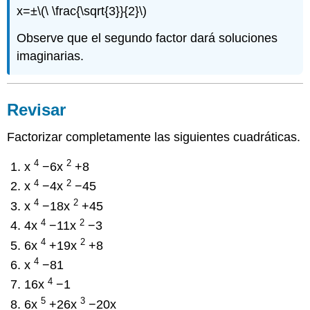
x=±
\(\ \frac{\sqrt{3}}{2}\)
Observe que el segundo factor dará soluciones
imaginarias.
Revisar
Factorizar completamente las siguientes cuadráticas.
4
2
x
−6x
+8
4
2
x
−4x
−45
4
2
x
−18x
+45
4
2
4x
−11x
−3
4
2
6x
+19x
+8
4
x
−81
4
16x
−1
5
3
6x
+26x
−20x