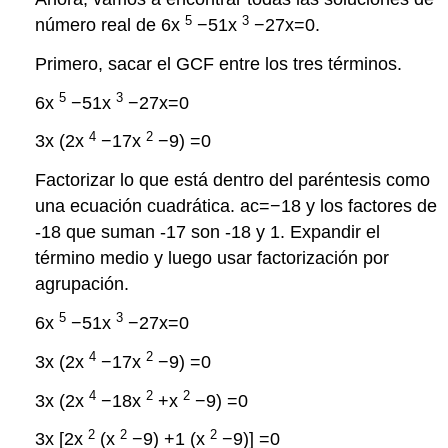
5
3
número real de 6x
−51x
−27x=0.
Primero, sacar el GCF entre los tres términos.
5
3
6x
−51x
−27x=0
4
2
3x (2x
−17x
−9) =0
Factorizar lo que está dentro del paréntesis como
una ecuación cuadrática. ac=−18 y los factores de
-18 que suman -17 son -18 y 1. Expandir el
término medio y luego usar factorización por
agrupación.
5
3
6x
−51x
−27x=0
4
2
3x (2x
−17x
−9) =0
4
2
2
3x (2x
−18x
+x
−9) =0
2
2
2
3x [2x
(x
−9) +1 (x
−9)] =0