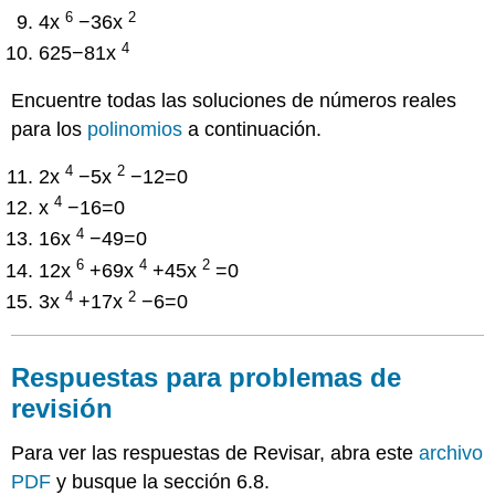
6
2
4x
−36x
4
625−81x
Encuentre todas las soluciones de números reales
para los
polinomios
a continuación.
4
2
2x
−5x
−12=0
4
x
−16=0
4
16x
−49=0
6
4
2
12x
+69x
+45x
=0
4
2
3x
+17x
−6=0
Respuestas para problemas de
revisión
Para ver las respuestas de Revisar, abra este
archivo
PDF
y busque la sección 6.8.