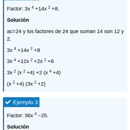
4
2
Factor: 3x
+14x
+8.
Solución
ac=24 y los factores de 24 que suman 14 son 12 y
2.
4
2
3x
+14x
+8
4
2
2
3x
+12x
+2x
+8
2
2
4
3x
(x
+4) +2 (x
+4)
2
2
(x
+4) (3x
+2)
Ejemplo 3
4
Factor: 36x
−25.
Solución