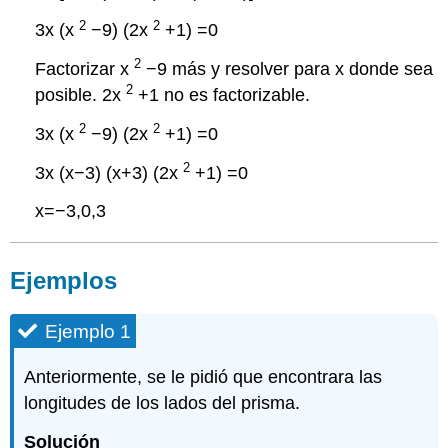
2
2
3x (x
−9) (2x
+1) =0
2
Factorizar x
−9 más y resolver para x donde sea
2
posible. 2x
+1 no es factorizable.
2
2
3x (x
−9) (2x
+1) =0
2
3x (x−3) (x+3) (2x
+1) =0
x=−3,0,3
Ejemplos
Ejemplo 1
Anteriormente, se le pidió que encontrara las
longitudes de los lados del prisma.
Solución