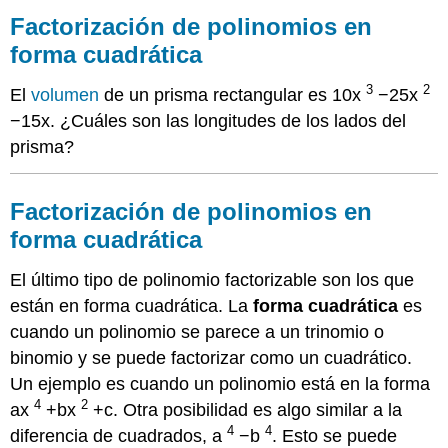
de
Factorización de polinomios en
polinomios
forma cuadrática
en
forma
3
2
El
volumen
de un prisma rectangular es 10x
−25x
cuadrática
−15x. ¿Cuáles son las longitudes de los lados del
Factorización
de
prisma?
polinomios
en
forma
Factorización de polinomios en
cuadrática
forma cuadrática
Ejemplos
Ejemplo
El último tipo de polinomio factorizable son los que
1
están en forma cuadrática. La
forma cuadrática
es
Ejemplo
cuando un polinomio se parece a un trinomio o
2
binomio y se puede factorizar como un cuadrático.
Ejemplo
3
Un ejemplo es cuando un polinomio está en la forma
Ejemplo
4
2
ax
+bx
+c. Otra posibilidad es algo similar a la
4
4
4
diferencia de cuadrados, a
−b
. Esto se puede
Revisar