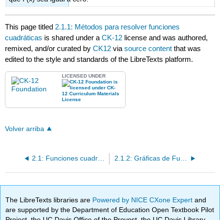
This page titled
2.1.1: Métodos para resolver funciones
cuadráticas
is shared under a
CK-12
license and was authored,
remixed, and/or curated by
CK12
via
source content
that was
edited to the style and standards of the LibreTexts platform.
LICENSED UNDER
Volver arriba
2.1: Funciones cuadráticas
2.1.2: Gráficas de Funciones Cuadráticas
The LibreTexts libraries are
Powered by NICE CXone Expert
and
are supported by the Department of Education Open Textbook Pilot
Project, the UC Davis Office of the Provost, the UC Davis Library,