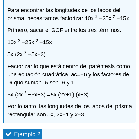
Para encontrar las longitudes de los lados del
3
2
prisma, necesitamos factorizar 10x
−25x
−15x.
Primero, sacar el GCF entre los tres términos.
3
2
10x
−25x
−15x
2
5x (2x
−5x−3)
Factorizar lo que está dentro del paréntesis como
una ecuación cuadrática. ac=−6 y los factores de
-6 que suman -5 son -6 y 1.
2
5x (2x
−5x−3) =5x (2x+1) (x−3)
Por lo tanto, las longitudes de los lados del prisma
rectangular son 5x, 2x+1 y x−3.
Ejemplo 2