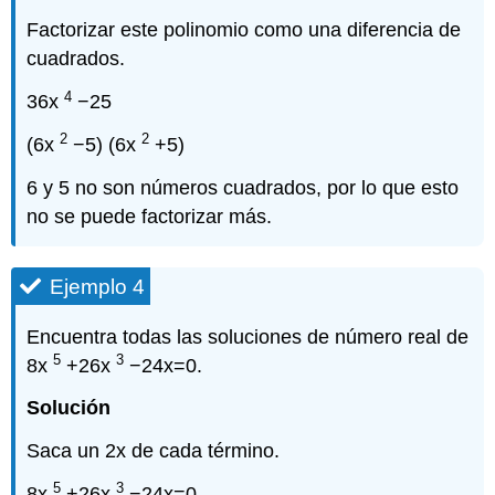
Factorizar este polinomio como una diferencia de
cuadrados.
4
36x
−25
2
2
(6x
−5) (6x
+5)
6 y 5 no son números cuadrados, por lo que esto
no se puede factorizar más.
Ejemplo 4
Encuentra todas las soluciones de número real de
5
3
8x
+26x
−24x=0.
Solución
Saca un 2x de cada término.
5
3
8x
+26x
−24x=0