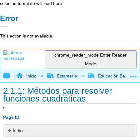
selected template will load here
Error
This action is not available.
chrome_reader_mode
Enter Reader
Mode
Expandir/contraer jerarquía global
Inicio
Estantería
Educación Básica
2.1.1: Métodos para resolver
funciones cuadráticas
Page ID
Índice
Factorización