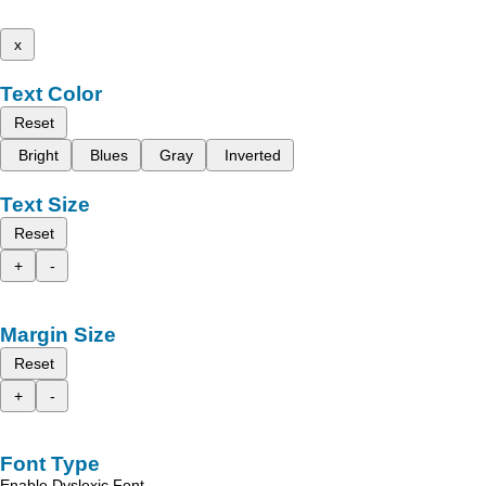
x
Text Color
Reset
Bright
Blues
Gray
Inverted
Text Size
Reset
+
-
Margin Size
Reset
+
-
Font Type
Enable Dyslexic Font