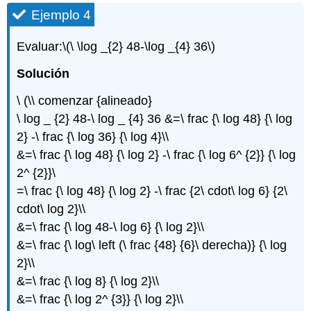
Ejemplo 4
Evaluar:
\(\ \log _{2} 48-\log _{4} 36\)
Solución
\ (\\ comenzar {alineado}
\ log _ {2} 48-\ log _ {4} 36 &=\ frac {\ log 48} {\ log
2} -\ frac {\ log 36} {\ log 4}\\
&=\ frac {\ log 48} {\ log 2} -\ frac {\ log 6^ {2}} {\ log
2^ {2}}\
=\ frac {\ log 48} {\ log 2} -\ frac {2\ cdot\ log 6} {2\
cdot\ log 2}\\
&=\ frac {\ log 48-\ log 6} {\ log 2}\\
&=\ frac {\ log\ left (\ frac {48} {6}\ derecha)} {\ log
2}\\
&=\ frac {\ log 8} {\ log 2}\\
&=\ frac {\ log 2^ {3}} {\ log 2}\\