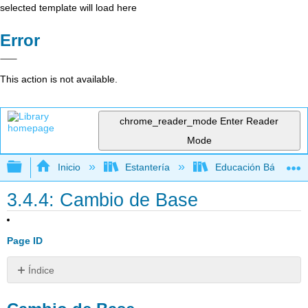
selected template will load here
Error
This action is not available.
chrome_reader_mode
Enter Reader
Mode
Expandir/contraer jerarquía global
Inicio
Estantería
Educación Básica
3.4.4: Cambio de Base
Page ID
Índice
Cambio
de