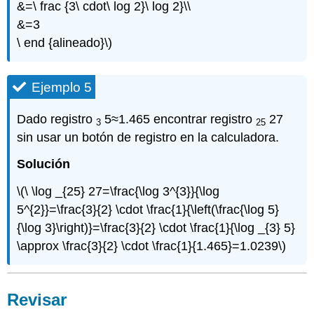
&=\ frac {3\ cdot\ log 2}\ log 2}\\
&=3
\ end {alineado}\)
Ejemplo 5
Dado registro
5≈1.465 encontrar registro
27
3
25
sin usar un botón de registro en la calculadora.
Solución
\(\ \log _{25} 27=\frac{\log 3^{3}}{\log
5^{2}}=\frac{3}{2} \cdot \frac{1}{\left(\frac{\log 5}
{\log 3}\right)}=\frac{3}{2} \cdot \frac{1}{\log _{3} 5}
\approx \frac{3}{2} \cdot \frac{1}{1.465}=1.0239\)
Revisar