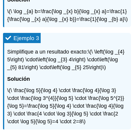
\(\ \log _{a} b=\frac{\log _{x} b}{\log _{x} a}=\frac{1}
{\frac{\log _{x} a}{\log _{x} b}}=\frac{1}{\log _{b} a}\)
Ejemplo 3
Simplifique a un resultado exacto:
\(\ \left(\log _{4}
5\right) \cdot\left(\log _{3} 4\right) \cdot\left(\log
_{5} 81\right) \cdot\left(\log _{5} 25\right)\)
Solución
\(\ \frac{\log 5}{\log 4} \cdot \frac{\log 4}{\log 3}
\cdot \frac{\log 3^{4}}{\log 5} \cdot \frac{\log 5^{2}}
{\log 5}=\frac{\log 5}{\log 4} \cdot \frac{\log 4}{\log
3} \cdot \frac{4 \cdot \log 3}{\log 5} \cdot \frac{2
\cdot \log 5}{\log 5}=4 \cdot 2=8\)