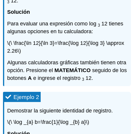
12.
3
Solución
Para evaluar una expresión como log
12 tienes
3
algunas opciones en tu calculadora:
\(\ \frac{\ln 12}{\ln 3}=\frac{\log 12}{\log 3} \approx
2.26\)
Algunas calculadoras gráficas también tienen otra
opción. Presione el
MATEMÁTICO
seguido de los
botones
A
e ingrese el registro
12.
3
Ejemplo 2
Demostrar la siguiente identidad de registro.
\(\ \log _{a} b=\frac{1}{\log _{b} a}\)
Solución