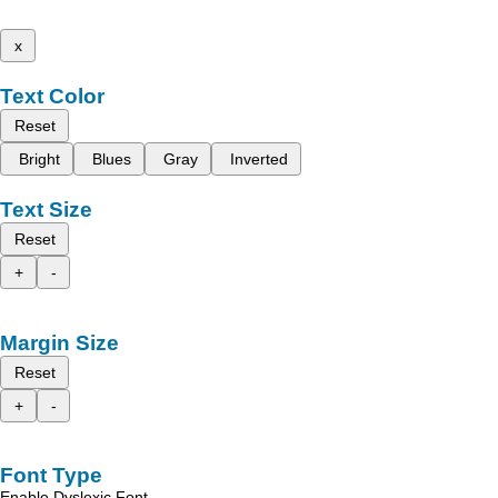
x
Text Color
Reset
Bright
Blues
Gray
Inverted
Text Size
Reset
+
-
Margin Size
Reset
+
-
Font Type
Enable Dyslexic Font