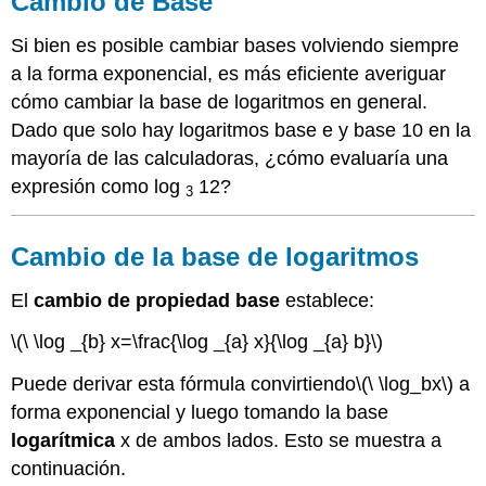
Cambio de Base
Base
Cambio
Si bien es posible cambiar bases volviendo siempre
de
a la forma exponencial, es más eficiente averiguar
la
cómo cambiar la base de logaritmos en general.
base
de
Dado que solo hay logaritmos base e y base 10 en la
logaritmos
mayoría de las calculadoras, ¿cómo evaluaría una
Ejemplos
expresión como log
12?
3
Ejemplo
1
Cambio de la base de logaritmos
Ejemplo
2
El
cambio de propiedad base
establece:
Ejemplo
3
\(\ \log _{b} x=\frac{\log _{a} x}{\log _{a} b}\)
Ejemplo
4
Puede derivar esta fórmula convirtiendo
\(\ \log_bx\)
a
Ejemplo
forma exponencial y luego tomando la base
5
logarítmica
x de ambos lados. Esto se muestra a
Revisar
Reseña
continuación.