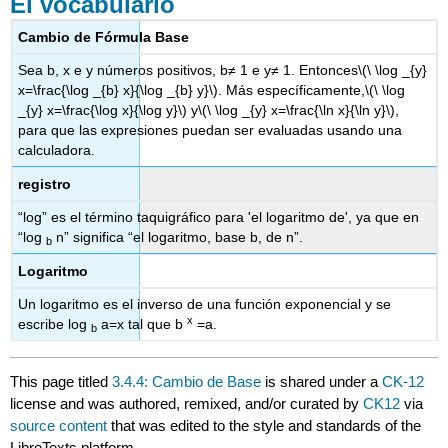
El vocabulario
Cambio de Fórmula Base
Sea b, x e y números positivos, b≠ 1 e y≠ 1. Entonces
\(\ \log _{y}
x=\frac{\log _{b} x}{\log _{b} y}\)
. Más específicamente,
\(\ \log
_{y} x=\frac{\log x}{\log y}\)
y
\(\ \log _{y} x=\frac{\ln x}{\ln y}\)
,
para que las expresiones puedan ser evaluadas usando una
calculadora.
registro
“log” es el término taquigráfico para 'el logaritmo de', ya que en
“log
n” significa “el logaritmo, base b, de n”.
b
Logaritmo
Un logaritmo es el inverso de una función exponencial y se
x
escribe log
a=x tal que b
=a.
b
This page titled
3.4.4: Cambio de Base
is shared under a
CK-12
license and was authored, remixed, and/or curated by
CK12
via
source content
that was edited to the style and standards of the
LibreTexts platform.