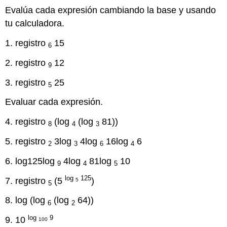
Evalúa cada expresión cambiando la base y usando
tu calculadora.
1. registro
15
6
2. registro
12
9
3. registro
25
5
Evaluar cada expresión.
4. registro
(log
(log
81))
8
4
3
5. registro
3log
4log
16log
6
2
3
6
4
6. log125log
4log
81log
10
9
4
5
log
125
7. registro
(5
)
5
5
8. log (log
(log
64))
6
2
log
9
9. 10
100