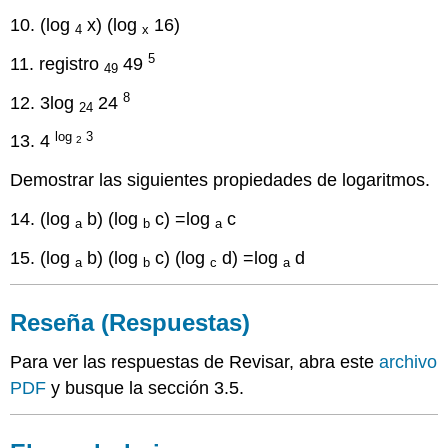
10. (log
x) (log
16)
4
x
5
11. registro
49
49
8
12. 3log
24
24
log
3
13. 4
2
Demostrar las siguientes propiedades de logaritmos.
14. (log
b) (log
c) =log
c
a
b
a
15. (log
b) (log
c) (log
d) =log
d
a
b
c
a
Reseña (Respuestas)
Para ver las respuestas de Revisar, abra este
archivo
PDF
y busque la sección 3.5.