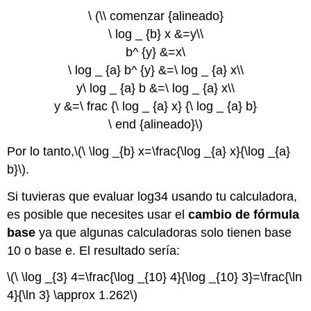
(Respuestas)
\ (\\ comenzar {alineado}
El
vocabulario
\ log _ {b} x &=y\\
b^ {y} &=x\
\ log _ {a} b^ {y} &=\ log _ {a} x\\
y\ log _ {a} b &=\ log _ {a} x\\
y &=\ frac {\ log _ {a} x} {\ log _ {a} b}
\ end {alineado}\)
Por lo tanto,
\(\ \log _{b} x=\frac{\log _{a} x}{\log _{a}
b}\)
.
Si tuvieras que evaluar log34 usando tu calculadora,
es posible que necesites usar el
cambio de fórmula
base
ya que algunas calculadoras solo tienen base
10 o base e. El resultado sería:
\(\ \log _{3} 4=\frac{\log _{10} 4}{\log _{10} 3}=\frac{\ln
4}{\ln 3} \approx 1.262\)