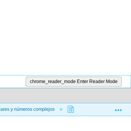
chrome_reader_mode
Enter Reader Mode
Exp
lares y números complejos
4.1: Funciones logarítmic