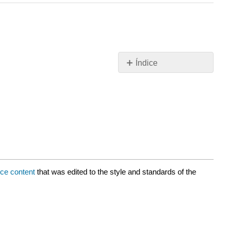
Índice
Característica
¿Cuáles
son
los
beneficios
de
esta
característica?
ce content
that was edited to the style and standards of the
¿Cuándo
usar
esta
función?