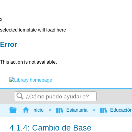
x
selected template will load here
Error
This action is not available.
Buscar
Expandir/contraer jerarquía global
Inicio
Estantería
Educación
4.1.4: Cambio de Base