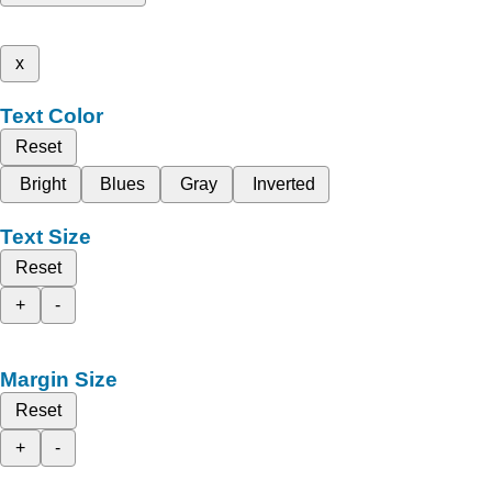
x
Text Color
Reset
Bright
Blues
Gray
Inverted
Text Size
Reset
+
-
Margin Size
Reset
+
-