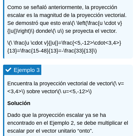
Como se señaló anteriormente, la proyección
escalar es la magnitud de la proyección vectorial.
Se demostró que esto era
\(\ \left(\frac{u \cdot v}
{|u|}\right)\)
donde
\(\ u\)
se proyecta el vector.
\(\ \frac{u \cdot v}{|u|}=\frac{<5,-12>\cdot<3,4>}
{13}=\frac{15-48}{13}=-\frac{33}{13}\)
Ejemplo 3
Encuentra la proyección vectorial de vector
\(\ v=
<3,4>\)
sobre vector
\(\ u=<5,-12>\)
Solución
Dado que la proyección escalar ya se ha
encontrado en el Ejemplo 2, se debe multiplicar el
escalar por el vector unitario “onto”.