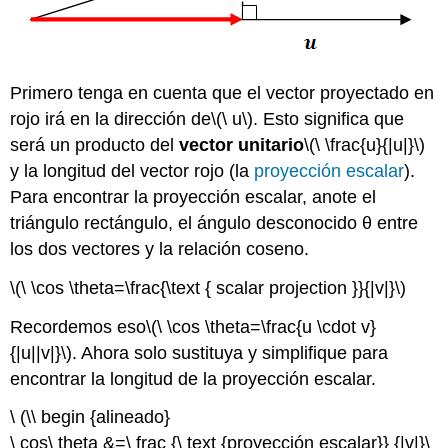
Primero tenga en cuenta que el vector proyectado en
rojo irá en la dirección de
\(\ u\)
. Esto significa que
será un producto del
vector unitario
\(\ \frac{u}{|u|}\)
y la longitud del vector rojo (la
proyección escalar
).
Para encontrar la proyección escalar, anote el
triángulo rectángulo, el ángulo desconocido θ entre
los dos vectores y la relación coseno.
\(\ \cos \theta=\frac{\text { scalar projection }}{|v|}\)
Recordemos eso
\(\ \cos \theta=\frac{u \cdot v}
{|u||v|}\)
. Ahora solo sustituya y simplifique para
encontrar la longitud de la proyección escalar.
\ (\\ begin {alineado}
\ cos\ theta &=\ frac {\ text {proyección escalar}} {|v|}\