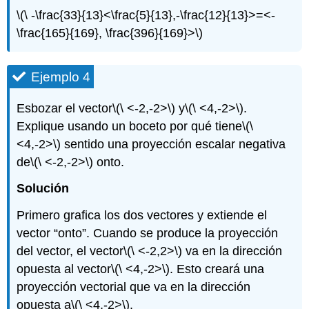
\(\ -\frac{33}{13}<\frac{5}{13},-\frac{12}{13}>=<-
\frac{165}{169}, \frac{396}{169}>\)
Ejemplo 4
Esbozar el vector
\(\ <-2,-2>\)
y
\(\ <4,-2>\)
.
Explique usando un boceto por qué tiene
\(\
<4,-2>\)
sentido una proyección escalar negativa
de
\(\ <-2,-2>\)
onto.
Solución
Primero grafica los dos vectores y extiende el
vector “onto”. Cuando se produce la proyección
del vector, el vector
\(\ <-2,2>\)
va en la dirección
opuesta al vector
\(\ <4,-2>\)
. Esto creará una
proyección vectorial que va en la dirección
opuesta a
\(\ <4,-2>\)
.