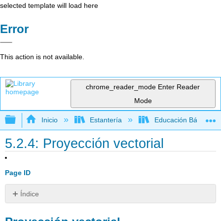
selected template will load here
Error
This action is not available.
chrome_reader_mode
Enter Reader
Mode
Expandir/contraer jerarquía global
Inicio
Estantería
Educación Básica
5.2.4: Proyección vectorial
Page ID
Índice
Proyección
vectorial