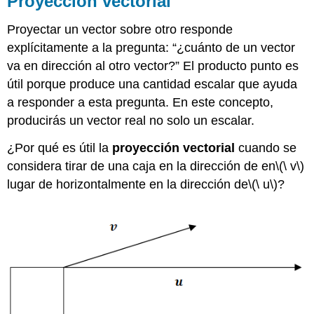
Proyección vectorial
Proyecciones
Proyectar un vector sobre otro responde
Ejemplos
explícitamente a la pregunta: “¿cuánto de un vector
Ejemplo
1
va en dirección al otro vector?” El producto punto es
Ejemplo
útil porque produce una cantidad escalar que ayuda
2
a responder a esta pregunta. En este concepto,
Ejemplo
producirás un vector real no solo un escalar.
3
Ejemplo
¿Por qué es útil la
proyección vectorial
cuando se
4
considera tirar de una caja en la dirección de en
\(\ v\)
Ejemplo
lugar de horizontalmente en la dirección de
\(\ u\)
?
5
Revisar
Reseña
(Respuestas)
El
vocabulario
Atribuciones
de
imagen