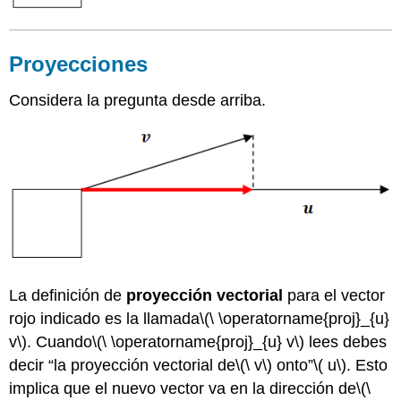
Proyecciones
Considera la pregunta desde arriba.
La definición de
proyección vectorial
para el vector
rojo indicado es la llamada
\(\ \operatorname{proj}_{u}
v\)
. Cuando
\(\ \operatorname{proj}_{u} v\)
lees debes
decir “la proyección vectorial de
\(\ v\)
onto”
\( u\)
. Esto
implica que el nuevo vector va en la dirección de
\(\