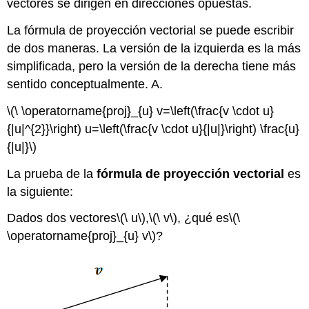
vectores se dirigen en direcciones opuestas.
La fórmula de proyección vectorial se puede escribir
de dos maneras. La versión de la izquierda es la más
simplificada, pero la versión de la derecha tiene más
sentido conceptualmente. A.
\(\ \operatorname{proj}_{u} v=\left(\frac{v \cdot u}
{|u|^{2}}\right) u=\left(\frac{v \cdot u}{|u|}\right) \frac{u}
{|u|}\)
La prueba de la
fórmula de proyección vectorial
es
la siguiente:
Dados dos vectores
\(\ u\)
,
\(\ v\)
, ¿qué es
\(\
\operatorname{proj}_{u} v\)
?