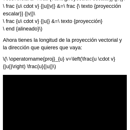
\ frac {u\ cdot v} {|u||v|} &=\ frac {\ texto {proyección
escalar}} {|v|}\
\ frac {u\ cdot v} {|u|} &=\ texto {proyección}
\ end {alineado}\)
Ahora tienes la longitud de la proyección vectorial y
la dirección que quieres que vaya:
\(\ \operatorname{proj}_{u} v=\left(\frac{u \cdot v}
{|u|}\right) \frac{u}{|u|}\)