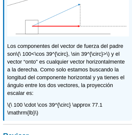
Los componentes del vector de fuerza del padre
son
\(\ 100<\cos 39^{\circ}, \sin 39^{\circ}>\)
y el
vector “onto” es cualquier vector horizontalmente
a la derecha. Como solo estamos buscando la
longitud del componente horizontal y ya tienes el
ángulo entre los dos vectores, la proyección
escalar es:
\(\ 100 \cdot \cos 39^{\circ} \approx 77.1
\mathrm{lb}\)