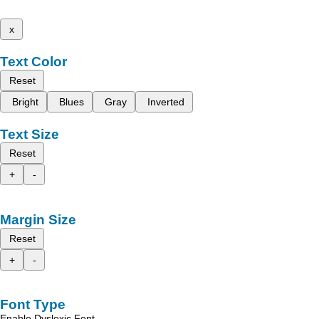
x
Text Color
Reset
Bright
Blues
Gray
Inverted
Text Size
Reset
+
-
Margin Size
Reset
+
-
Font Type
Enable Dyslexic Font