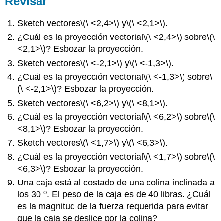
Revisar
Sketch vectores
\(\ <2,4>\)
y
\(\ <2,1>\)
.
¿Cuál es la proyección vectorial
\(\ <2,4>\)
sobre
\(\
<2,1>\)
? Esbozar la proyección.
Sketch vectores
\(\ <-2,1>\)
y
\(\ <-1,3>\)
.
¿Cuál es la proyección vectorial
\(\ <-1,3>\)
sobre
\
(\ <-2,1>\)
? Esbozar la proyección.
Sketch vectores
\(\ <6,2>\)
y
\(\ <8,1>\)
.
¿Cuál es la proyección vectorial
\(\ <6,2>\)
sobre
\(\
<8,1>\)
? Esbozar la proyección.
Sketch vectores
\(\ <1,7>\)
y
\(\ <6,3>\)
.
¿Cuál es la proyección vectorial
\(\ <1,7>\)
sobre
\(\
<6,3>\)
? Esbozar la proyección.
Una caja está al costado de una colina inclinada a
o
los 30
. El peso de la caja es de 40 libras. ¿Cuál
es la magnitud de la fuerza requerida para evitar
que la caja se deslice por la colina?