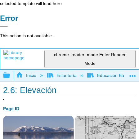
selected template will load here
Error
This action is not available.
chrome_reader_mode
Enter Reader
Mode
Expandir/contraer jerarquía global
Inicio
Estantería
Educación Básica
2.6: Elevación
Page ID