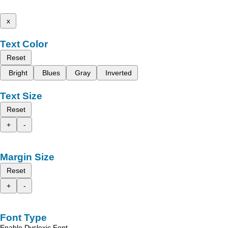
x
Text Color
Reset
Bright
Blues
Gray
Inverted
Text Size
Reset
+
-
Margin Size
Reset
+
-
Font Type
Enable Dyslexic Font