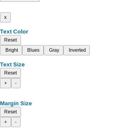
x
Text Color
Reset
Bright
Blues
Gray
Inverted
Text Size
Reset
+
-
Margin Size
Reset
+
-