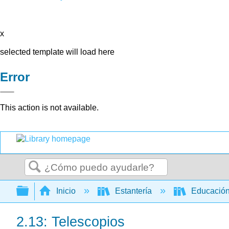
x
selected template will load here
Error
This action is not available.
Buscar
Expandir/contraer jerarquía global
Inicio
Estantería
Educación
2.13: Telescopios