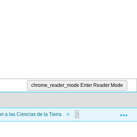
chrome_reader_mode
Enter Reader Mode
Exp
ón a las Ciencias de la Tierra
2.13: Telescopios