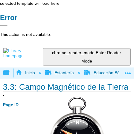
selected template will load here
Error
This action is not available.
chrome_reader_mode
Enter Reader
Mode
Expandir/contraer jerarquía global
Inicio
Estantería
Educación Básica
3.3: Campo Magnético de la Tierra
Page ID