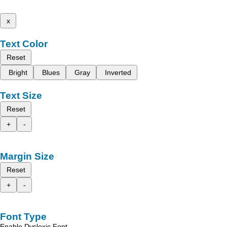
x
Text Color
Reset
Bright
Blues
Gray
Inverted
Text Size
Reset
+
-
Margin Size
Reset
+
-
Font Type
Enable Dyslexic Font