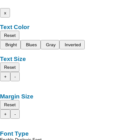
x
Text Color
Reset
Bright
Blues
Gray
Inverted
Text Size
Reset
+
-
Margin Size
Reset
+
-
Font Type
Enable Dyslexic Font