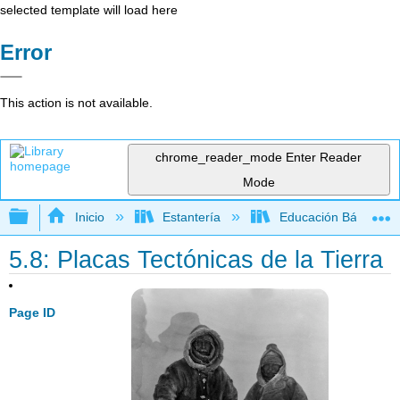
selected template will load here
Error
This action is not available.
chrome_reader_mode
Enter Reader
Mode
Expandir/contraer jerarquía global
Inicio
Estantería
Educación Básica
5.8: Placas Tectónicas de la Tierra
Page ID