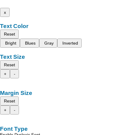
x
Text Color
Reset
Bright
Blues
Gray
Inverted
Text Size
Reset
+
-
Margin Size
Reset
+
-
Font Type
Enable Dyslexic Font