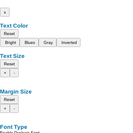
x
Text Color
Reset
Bright
Blues
Gray
Inverted
Text Size
Reset
+
-
Margin Size
Reset
+
-
Font Type
Enable Dyslexic Font