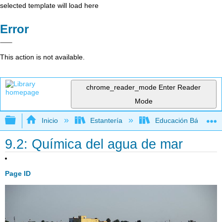
selected template will load here
Error
This action is not available.
chrome_reader_mode
Enter Reader
Mode
Expandir/contraer jerarquía global
Inicio
Estantería
Educación Básica
9.2: Química del agua de mar
Page ID