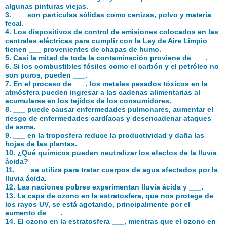
algunas pinturas viejas.
3. ___ son partículas sólidas como cenizas, polvo y materia
fecal.
4. Los dispositivos de control de emisiones colocados en las
centrales eléctricas para cumplir con la Ley de Aire Limpio
tienen ___ provenientes de chapas de humo.
5. Casi la mitad de toda la contaminación proviene de ___.
6. Si los combustibles fósiles como el carbón y el petróleo no
son puros, pueden ___.
7. En el proceso de ___, los metales pesados tóxicos en la
atmósfera pueden ingresar a las cadenas alimentarias al
acumularse en los tejidos de los consumidores.
8. ___ puede causar enfermedades pulmonares, aumentar el
riesgo de enfermedades cardíacas y desencadenar ataques
de asma.
9. ___ en la troposfera reduce la productividad y daña las
hojas de las plantas.
10. ¿Qué químicos pueden neutralizar los efectos de la lluvia
ácida?
11. ___ se utiliza para tratar cuerpos de agua afectados por la
lluvia ácida.
12. Las naciones pobres experimentan lluvia ácida y ___.
13. La capa de ozono en la estratosfera, que nos protege de
los rayos UV, se está agotando, principalmente por el
aumento de ___.
14. El ozono en la estratosfera ___, mientras que el ozono en