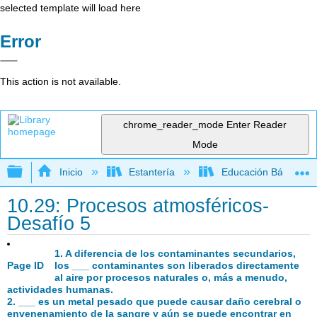
selected template will load here
Error
This action is not available.
chrome_reader_mode
Enter Reader
Mode
Expandir/contraer jerarquía global
Inicio
Estantería
Educación Básica
10.29: Procesos atmosféricos-
Desafío 5
1. A diferencia de los contaminantes secundarios,
Page ID
los ___ contaminantes son liberados directamente
al aire por procesos naturales o, más a menudo,
actividades humanas.
2. ___ es un metal pesado que puede causar daño cerebral o
envenenamiento de la sangre y aún se puede encontrar en