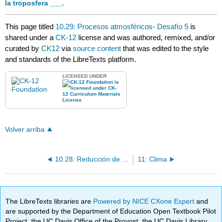
la troposfera ___.
This page titled
10.29: Procesos atmosféricos- Desafío 5
is
shared under a
CK-12
license and was authored, remixed, and/or
curated by
CK12
via
source content
that was edited to the style
and standards of the LibreTexts platform.
LICENSED UNDER
Volver arriba
10.28: Reducción de la contaminación del aire
11: Clima
The LibreTexts libraries are
Powered by NICE CXone Expert
and
are supported by the Department of Education Open Textbook Pilot
Project, the UC Davis Office of the Provost, the UC Davis Library,