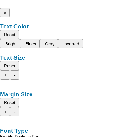
x
Text Color
Reset
Bright
Blues
Gray
Inverted
Text Size
Reset
+
-
Margin Size
Reset
+
-
Font Type
Enable Dyslexic Font